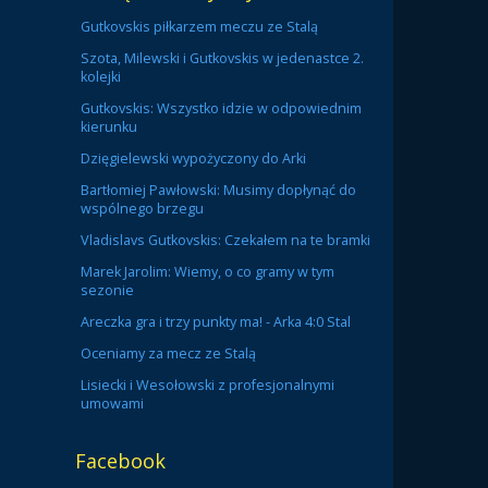
Gutkovskis piłkarzem meczu ze Stalą
Szota, Milewski i Gutkovskis w jedenastce 2.
kolejki
Gutkovskis: Wszystko idzie w odpowiednim
kierunku
Dzięgielewski wypożyczony do Arki
Bartłomiej Pawłowski: Musimy dopłynąć do
wspólnego brzegu
Vladislavs Gutkovskis: Czekałem na te bramki
Marek Jarolim: Wiemy, o co gramy w tym
sezonie
Areczka gra i trzy punkty ma! - Arka 4:0 Stal
Oceniamy za mecz ze Stalą
Lisiecki i Wesołowski z profesjonalnymi
umowami
Facebook