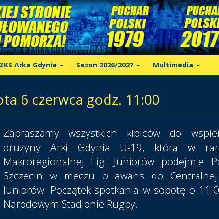
ZKS Arka Gdynia
Sezon 2026/2027
Multimedia
ota 6 czerwca godz. 11:00
Zapraszamy wszystkich kibiców do wspier
drużyny Arki Gdynia U-19, która w ra
Makroregionalnej Ligi Juniorów podejmie 
Szczecin w meczu o awans do Centralnej 
Juniorów. Początek spotkania w sobotę o 11:
Narodowym Stadionie Rugby.