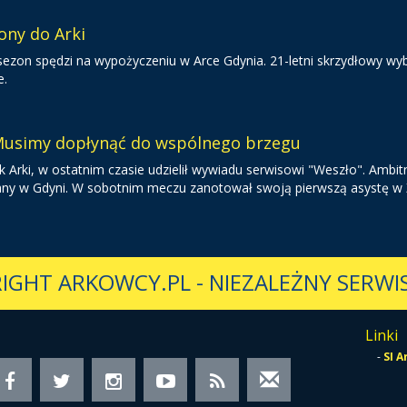
ony do Arki
 sezon spędzi na wypożyczeniu w Arce Gdynia. 21-letni skrzydłowy wy
e.
 Musimy dopłynąć do wspólnego brzegu
 Arki, w ostatnim czasie udzielił wywiadu serwisowi "Weszło". Ambit
owany w Gdyni. W sobotnim meczu zanotował swoją pierwszą asystę w 
IGHT ARKOWCY.PL
-
NIEZALEŻNY SERWIS
Linki
-
SI 