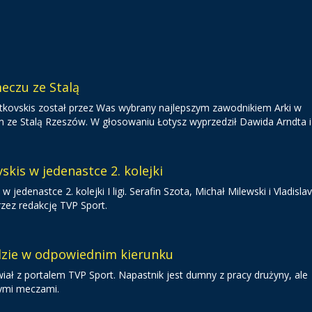
eczu ze Stalą
 Gutkovskis został przez Was wybrany najlepszym zawodnikiem Arki w
 Stalą Rzeszów. W głosowaniu Łotysz wyprzedził Dawida Arndta i 
skis w jedenastce 2. kolejki
 w jedenastce 2. kolejki I ligi. Serafin Szota, Michał Milewski i Vladisla
rzez redakcję TVP Sport.
dzie w odpowiednim kierunku
iał z portalem TVP Sport. Napastnik jest dumny z pracy drużyny, ale
nymi meczami.