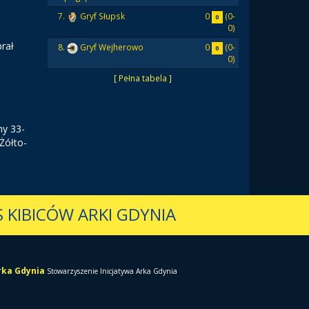
0
(0-
7.
Gryf Słupsk
0
0)
brał
0
(0-
8.
Gryf Wejherowo
0
0)
[ Pełna tabela ]
ny 33-
Żółto-
 KIBICÓW ARKI GDYNIA
Arka Gdynia
Stowarzyszenie Inicjatywa Arka Gdynia