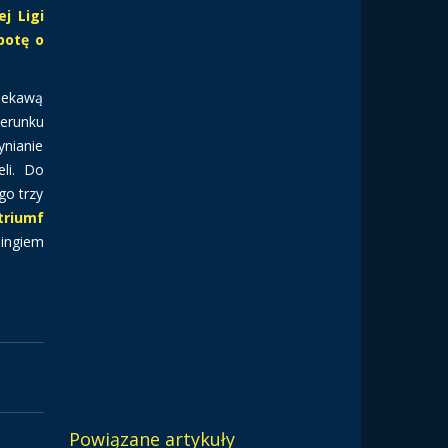
j Ligi
botę o
ciekawą
ierunku
ynianie
eli. Do
go trzy
triumf
ingiem
Powiązane artykuły