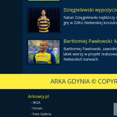
Dzięgielewski wypożycz
Natan Dzięgielewski najbliższy
grę w Żółto-Niebieskiej koszulc
Bartłomiej Pawłowski:
Bartłomiej Pawłowski, zawodnik
latek wierzy w projekt realiz
Niebieskich barwach.
ARKA GDYNIA
© COPYR
Arkowcy.pl
-
SKGA
-
Forum
-
Foto-Galeria