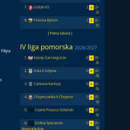
2
(3-
7.
Łódzki KS
4
2)
2
(5-
8.
Polonia Bytom
3
5)
[ Pełna tabela ]
IV liga pomorska
2026/2027
Filipa
0
(0-
1.
Anioły Garczegorze
0
0)
0
(0-
2.
Arka II Gdynia
0
0)
vs
0
(0-
3.
Cartusia Kartuzy
0
0)
0
(0-
4.
Chojniczanka II Chojnice
0
0)
0
(0-
5.
Czarni Pruszcz Gdański
0
0)
0
(0-
6.
Dolina Speranda
0
0)
Niepoględzie