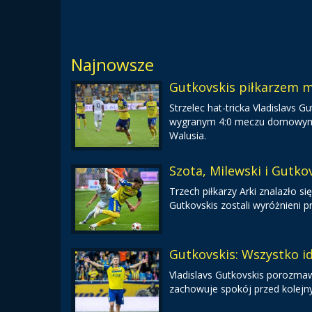
Najnowsze
Gutkovskis piłkarzem m
Strzelec hat-tricka Vladislavs
wygranym 4:0 meczu domowym ze
Walusia.
Szota, Milewski i Gutkov
Trzech piłkarzy Arki znalazło się
Gutkovskis zostali wyróżnieni p
Gutkovskis: Wszystko i
Vladislavs Gutkovskis porozmaw
zachowuje spokój przed kolej