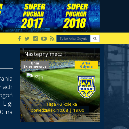
Następny mecz
Unia
Arka
Skierniewice
Gdynia
ania
mach
Pogoń
Ligi
I liga - 3 kolejka
poniedziałek, 10.08 | 19:00
00 na