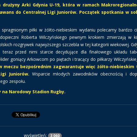
 drużyny Arki Gdynia U-19, która w ramach Makroregionalne
wans do Centralnej Ligi Juniorów. Początek spotkania w so
m spragnionym piłki w żółto-niebieskim wydaniu polecamy bardzo 
Podopieczni Roberta Wilczyńskiego pewnym krokiem zmierzają w k
olskich rozgrywek najwyższego szczebla w tej kategorii wiekowej. Gd
k teraz przed nimi starcie decydujące dla finałowego układu tab
ider goniący Arkowcom po piętach i tracący do piłkarzy Wilczyńskie
w meczu bezpośrednim zagwarantuje więc żółto-niebieskim 
igi Juniorów.
Wsparcie młodych zawodników obecnością i dop
cego zespołu.
y na Narodowy Stadion Rugby.
wyświetleń:
3 060