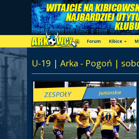
Forum
Kibice
M
U-19 | Arka - Pogoń | sob