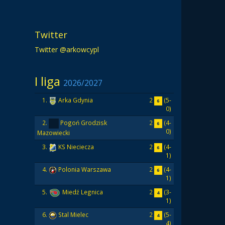
Twitter
Twitter @arkowcypl
I liga
2026/2027
2
(5-
1.
Arka Gdynia
6
0)
2
(4-
2.
Pogoń Grodzisk
6
0)
Mazowiecki
2
(4-
3.
KS Nieciecza
6
1)
2
(4-
4.
Polonia Warszawa
6
1)
2
(3-
5.
Miedź Legnica
4
1)
2
(5-
6.
Stal Mielec
4
4)