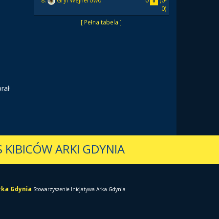
0
(0-
8.
Gryf Wejherowo
0
0)
[ Pełna tabela ]
brał
 KIBICÓW ARKI GDYNIA
Arka Gdynia
Stowarzyszenie Inicjatywa Arka Gdynia