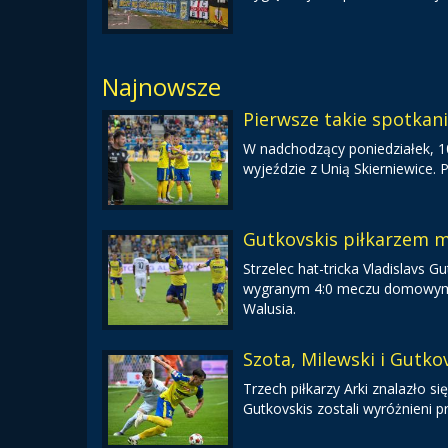
Najnowsze
Pierwsze takie spotkan
W nadchodzący poniedziałek, 10 
wyjeździe z Unią Skierniewice.
Gutkovskis piłkarzem m
Strzelec hat-tricka Vladislavs
wygranym 4:0 meczu domowym ze
Walusia.
Szota, Milewski i Gutkov
Trzech piłkarzy Arki znalazło się
Gutkovskis zostali wyróżnieni p