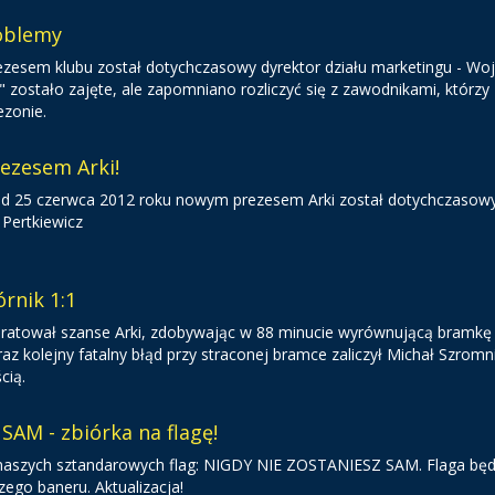
roblemy
zesem klubu został dotychczasowy dyrektor działu marketingu - Woj
" zostało zajęte, ale zapomniano rozliczyć się z zawodnikami, którzy
ezonie.
rezesem Arki!
iż od 25 czerwca 2012 roku nowym prezesem Arki został dotychczasow
 Pertkiewicz
órnik 1:1
atował szanse Arki, zdobywając w 88 minucie wyrównującą bramkę
z kolejny fatalny błąd przy straconej bramce zaliczył Michał Szromn
cią.
AM - zbiórka na flagę!
 naszych sztandarowych flag: NIGDY NIE ZOSTANIESZ SAM. Flaga będ
zego baneru. Aktualizacja!