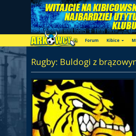
Forum
Kibice
M
Rugby: Buldogi z brązow