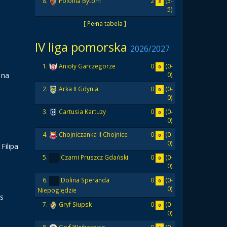
2
(5-
8.
Polonia Bytom
3
5)
[ Pełna tabela ]
IV liga pomorska
2026/2027
0
(0-
1.
Anioły Garczegorze
0
 na
0)
0
(0-
2.
Arka II Gdynia
0
0)
0
(0-
3.
Cartusia Kartuzy
0
0)
0
(0-
4.
Chojniczanka II Chojnice
0
0)
Filipa
0
(0-
5.
Czarni Pruszcz Gdański
0
0)
0
(0-
6.
Dolina Speranda
0
0)
Niepoględzie
vs
0
(0-
7.
Gryf Słupsk
0
0)