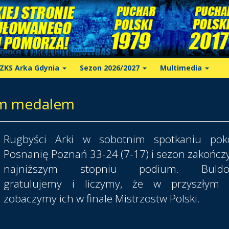
ZKS Arka Gdynia
Sezon 2026/2027
Multimedia
ym medalem
Rugbyści Arki w sobotnim spotkaniu poko
Posnanię Poznań 33-24 (7-17) i sezon zakończy
najniższym stopniu podium. Buld
gratulujemy i liczymy, że w przyszłym 
zobaczymy ich w finale Mistrzostw Polski.