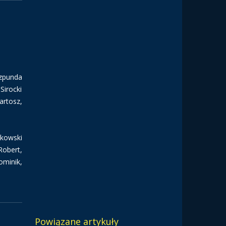
szpunda
Sirocki
artosz,
łkowski
Robert,
ominik,
Powiązane artykuły