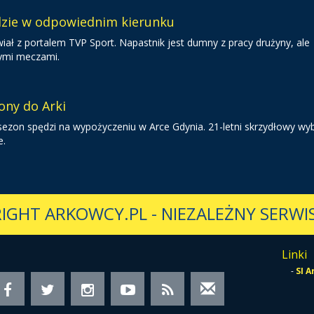
dzie w odpowiednim kierunku
iał z portalem TVP Sport. Napastnik jest dumny z pracy drużyny, ale
nymi meczami.
ony do Arki
 sezon spędzi na wypożyczeniu w Arce Gdynia. 21-letni skrzydłowy wy
e.
IGHT ARKOWCY.PL
-
NIEZALEŻNY SERWIS
Linki
-
SI 