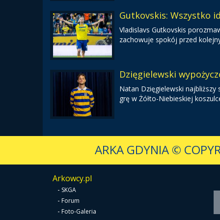
Gutkovskis: Wszystko i
Vladislavs Gutkovskis porozmaw
zachowuje spokój przed kolej
Dzięgielewski wypożycz
Natan Dzięgielewski najbliższy
grę w Żółto-Niebieskiej koszulc
ARKA GDYNIA
© COPYR
Arkowcy.pl
-
SKGA
-
Forum
-
Foto-Galeria