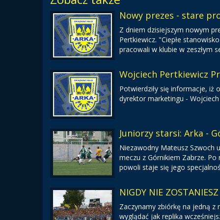
Nowy prezes - stare p
Z dniem dzisiejszym nowym pre
Pertkiewicz. "Ciepłe stanowisko
pracowali w klubie w zeszłym s
Wojciech Pertkiewicz P
Potwierdziły się informacje, 
dyrektor marketingu - Wojciech
Juniorzy starsi: Arka - G
Niezawodny Mateusz Szwoch ur
meczu z Górnikiem Zabrze. Po ra
powoli staje się jego specjalnoś
NIGDY NIE ZOSTANIESZ S
Zaczynamy zbiórkę na jedną z
wyglądać jak replika wcześniejs