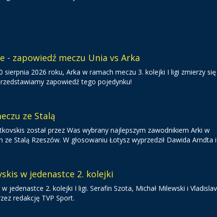
ie - zapowiedź meczu Unia vs Arka
sierpnia 2026 roku, Arka w ramach meczu 3. kolejki I ligi zmierzy się
 Przedstawiamy zapowiedź tego pojedynku!
eczu ze Stalą
 Gutkovskis został przez Was wybrany najlepszym zawodnikiem Arki w
 Stalą Rzeszów. W głosowaniu Łotysz wyprzedził Dawida Arndta i 
skis w jedenastce 2. kolejki
 w jedenastce 2. kolejki I ligi. Serafin Szota, Michał Milewski i Vladisla
rzez redakcję TVP Sport.