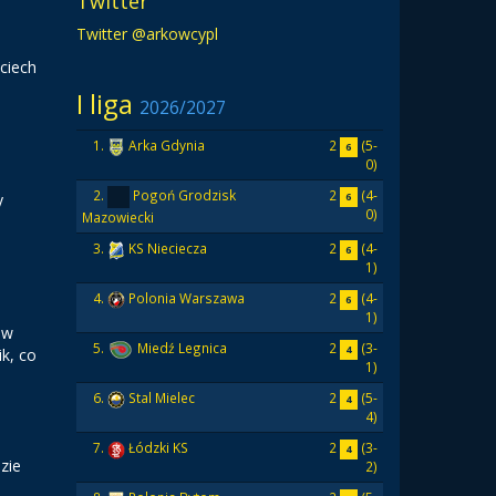
Twitter
Twitter @arkowcypl
ciech
I liga
2026/2027
2
(5-
1.
Arka Gdynia
6
0)
2
(4-
2.
Pogoń Grodzisk
y
6
0)
Mazowiecki
2
(4-
3.
KS Nieciecza
6
1)
2
(4-
4.
Polonia Warszawa
6
1)
 w
2
(3-
5.
Miedź Legnica
4
ik, co
1)
2
(5-
6.
Stal Mielec
4
4)
2
(3-
7.
Łódzki KS
4
zie
2)