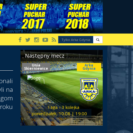
Następny mecz
Unia
Arka
Skierniewice
Gdynia
nali
li na
ogom
roku
I liga - 3 kolejka
poniedziałek, 10.08 | 19:00