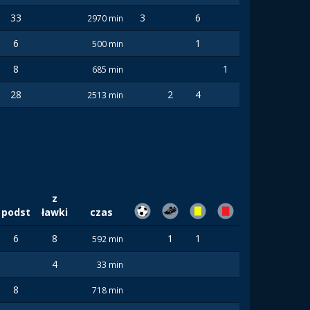
33
3
6
2970 min
6
1
500 min
8
1
685 min
28
2
4
2513 min
z
podst
ławki
czas
6
8
1
1
592 min
4
33 min
8
718 min