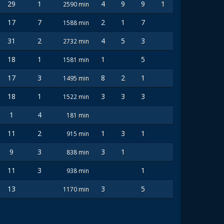
29
1
4
9
9
1
2590 min
17
7
2
1
7
1588 min
31
2
4
5
3
2732 min
18
1
1
5
1581 min
17
3
8
2
1
1495 min
18
1
3
3
3
1522 min
1
4
181 min
11
2
1
3
1
915 min
9
3
3
1
838 min
11
3
1
938 min
13
3
5
1170 min