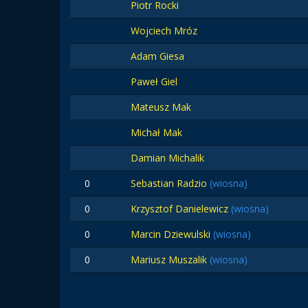
Piotr Rocki
Wojciech Mróz
Adam Giesa
Paweł Giel
Mateusz Mak
Michał Mak
Damian Michalik
0
Sebastian Radzio
(wiosna)
0
Krzysztof Danielewicz
(wiosna)
0
Marcin Dziewulski
(wiosna)
0
Mariusz Muszalik
(wiosna)