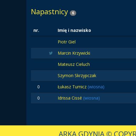
Napastnicy
6
nr.
Imię i nazwisko
Piotr Giel
Marcin Krzywicki
Mateusz Cieluch
Szymon Skrzypczak
0
Łukasz Tumicz
(wiosna)
0
Idrissa Cissé
(wiosna)
ARKA GDYNIA
© COPYR