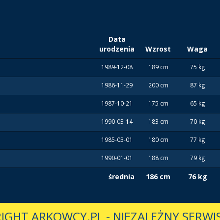
Data
urodzenia
Wzrost
Waga
1989-12-08
189 cm
75 kg
1986-11-29
200 cm
87 kg
1987-10-21
175 cm
65 kg
1990-03-14
183 cm
70 kg
1985-03-01
180 cm
77 kg
1990-01-01
188 cm
79 kg
średnia
186 cm
76 kg
IGHT ARKOWCY.PL
-
NIEZALEŻNY SERWIS