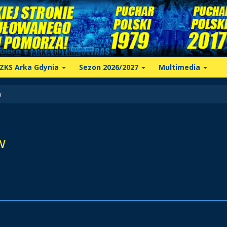
ZKS Arka Gdynia
Sezon 2026/2027
Multimedia
w
w