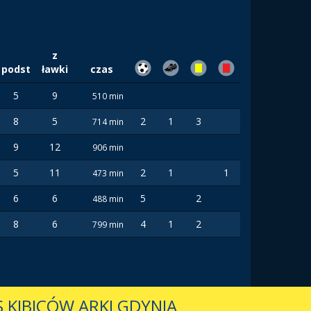
z
podst
ławki
czas
5
9
510 min
8
5
2
1
3
714 min
9
12
906 min
5
11
2
1
1
473 min
6
6
5
2
488 min
8
6
4
1
2
799 min
 KIBICÓW ARKI GDYNIA