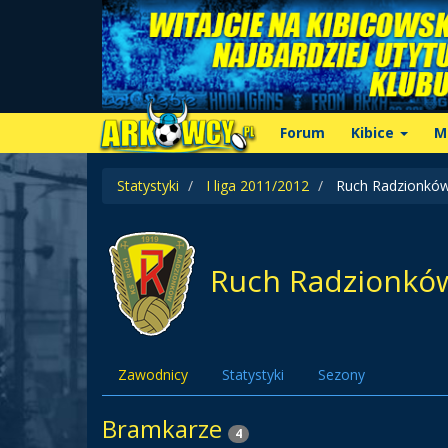
Forum
Kibice
M
Statystyki
I liga 2011/2012
Ruch Radzionkó
Ruch Radzionkó
Zawodnicy
Statystyki
Sezony
Bramkarze
4