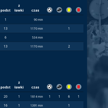
z
podst
ławki
czas
1
90 min
13
1
1170 min
6
534 min
13
2
1170 min
z
podst
ławki
czas
20
1
1
1
6
1
1814 min
16
1
1
1391 min