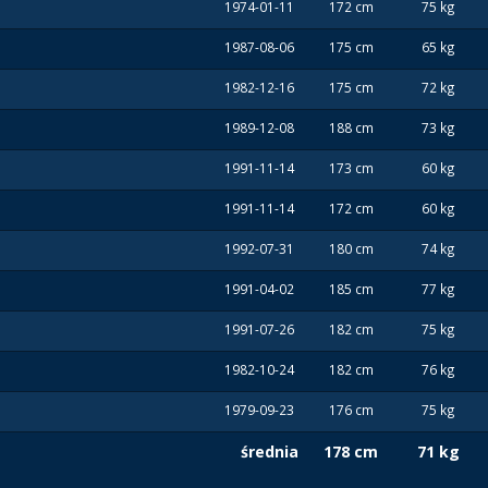
1974-01-11
172 cm
75 kg
1987-08-06
175 cm
65 kg
1982-12-16
175 cm
72 kg
1989-12-08
188 cm
73 kg
1991-11-14
173 cm
60 kg
1991-11-14
172 cm
60 kg
1992-07-31
180 cm
74 kg
1991-04-02
185 cm
77 kg
1991-07-26
182 cm
75 kg
1982-10-24
182 cm
76 kg
1979-09-23
176 cm
75 kg
średnia
178 cm
71 kg