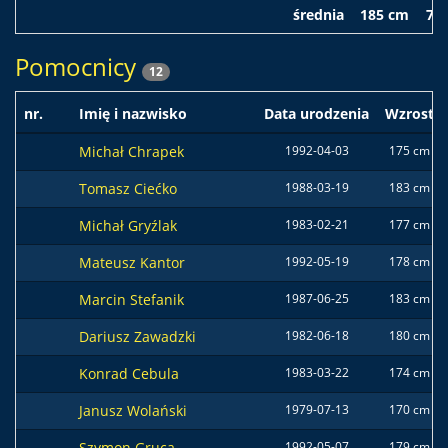
średnia
185 cm
79 
Pomocnicy
12
nr.
Imię i nazwisko
Data urodzenia
Wzrost
Michał Chrapek
1992-04-03
175 cm
Tomasz Ciećko
1988-03-19
183 cm
Michał Gryźlak
1983-02-21
177 cm
Mateusz Kantor
1992-05-19
178 cm
Marcin Stefanik
1987-06-25
183 cm
Dariusz Zawadzki
1982-06-18
180 cm
Konrad Cebula
1983-03-22
174 cm
Janusz Wolański
1979-07-13
170 cm
Szymon Gruca
1992-05-07
179 cm