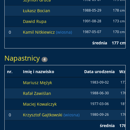
Łukasz Bocian
1988-05-29
178 cm
Dawid Rupa
1991-08-28
173 cm
0
Kamil Nitkiewicz
(wiosna)
1987-05-07
170 cm
średnia
177 cm
Napastnicy
4
nr.
Imię i nazwisko
Data urodzenia
Wzro
Mariusz Mężyk
1983-09-02
177 
Rafał Zawiślan
1988-06-30
176 
Maciej Kowalczyk
1977-03-06
181 
0
Krzysztof Gajtkowski
(wiosna)
1980-09-26
176 
średnia
178 