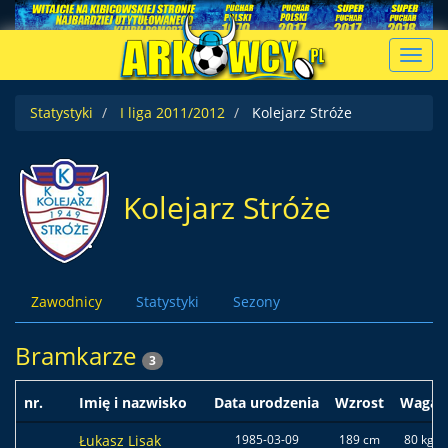
Toggl
navig
Statystyki
I liga 2011/2012
Kolejarz Stróże
Kolejarz Stróże
Zawodnicy
Statystyki
Sezony
Bramkarze
3
nr.
Imię i nazwisko
Data urodzenia
Wzrost
Waga
Łukasz Lisak
1985-03-09
189 cm
80 kg