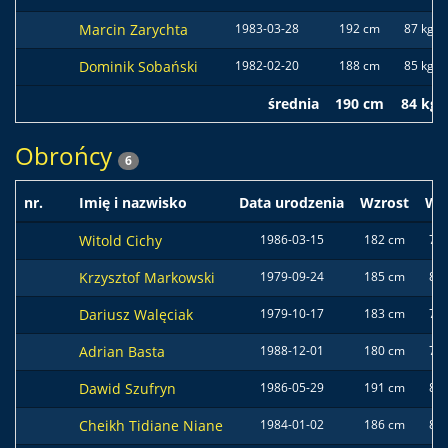
Marcin Zarychta
1983-03-28
192 cm
87 kg
Dominik Sobański
1982-02-20
188 cm
85 kg
średnia
190 cm
84 kg
Obrońcy
6
nr.
Imię i nazwisko
Data urodzenia
Wzrost
Wa
Witold Cichy
1986-03-15
182 cm
77 
Krzysztof Markowski
1979-09-24
185 cm
82 
Dariusz Walęciak
1979-10-17
183 cm
70 
Adrian Basta
1988-12-01
180 cm
77 
Dawid Szufryn
1986-05-29
191 cm
82 
Cheikh Tidiane Niane
1984-01-02
186 cm
86 