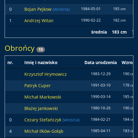
0
Bojan Pejkow
(wiosna)
1984-05-01
185 cm
82
1
Andrzej Witan
1990-02-22
182 cm
76
średnia
183 cm
79
Obrońcy
10
nr.
Imię i nazwisko
Data urodzenia
Wzrost
Krzysztof Hrymowicz
1983-12-29
190 cm
Patryk Cuper
1991-03-10
178 cm
Michał Markowski
1990-03-14
185 cm
Błażej Jankowski
1980-10-26
190 cm
0
Cezary Stefańczyk
(wiosna)
1984-02-21
184 cm
4
Michał Ilków-Gołąb
1985-04-11
183 cm