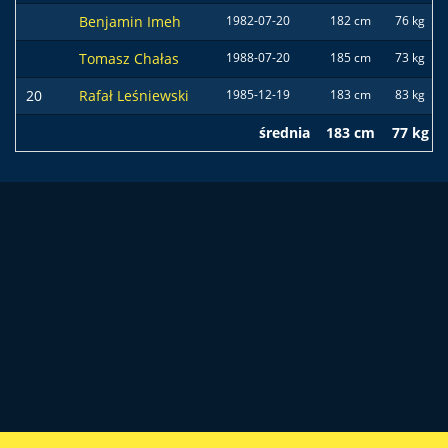
Benjamin Imeh
1982-07-20
182 cm
76 kg
Tomasz Chałas
1988-07-20
185 cm
73 kg
20
Rafał Leśniewski
1985-12-19
183 cm
83 kg
średnia
183 cm
77 kg