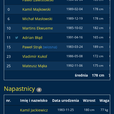
0
Kamil Majkowski
1989-02-04
178 cm
71 
6
Michał Masłowski
1989-12-19
178 cm
76 
10
Martins Ekwueme
1985-10-02
182 cm
80 
11
Adrian Błąd
1991-04-16
165 cm
62 
15
Paweł Strąk
(wiosna)
1983-03-24
189 cm
84 
23
Vladimír Kukoľ
1986-05-08
172 cm
65 
25
Mateusz Mąka
1992-11-06
175 cm
66 
średnia
178 cm
73
Napastnicy
4
nr.
Imię i nazwisko
Data urodzenia
Wzrost
Waga
Kamil Jackiewicz
1983-11-25
180 cm
77 kg