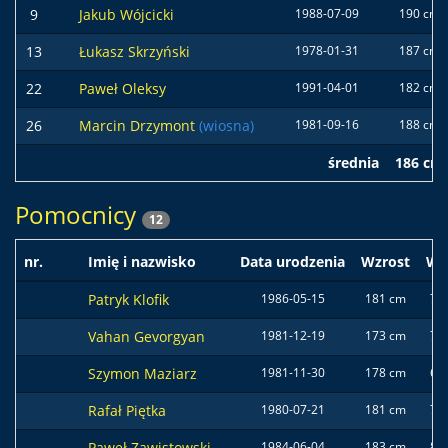
9
Jakub Wójcicki
1988-07-09
190 cm
13
Łukasz Skrzyński
1978-01-31
187 cm
22
Paweł Oleksy
1991-04-01
182 cm
26
Marcin Drzymont
(wiosna)
1981-09-16
188 cm
średnia
186 cm
Pomocnicy
12
nr.
Imię i nazwisko
Data urodzenia
Wzrost
Wa
Patryk Klofik
1986-05-15
181 cm
76 
Vahan Gevorgyan
1981-12-19
173 cm
71 
Szymon Maziarz
1981-11-30
178 cm
69 
Rafał Piętka
1980-07-21
181 cm
78 
Paweł Zawistowski
1984-06-04
183 cm
80 