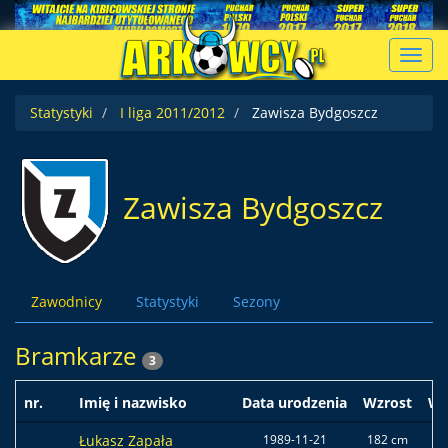
Toggl
navig
Statystyki
I liga 2011/2012
Zawisza Bydgoszcz
Zawisza Bydgoszcz
Zawodnicy
Statystyki
Sezony
Bramkarze
3
nr.
Imię i nazwisko
Data urodzenia
Wzrost
Wa
Łukasz Zapała
1989-11-21
182 cm
80