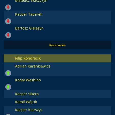
Mateusz Waszczyn
Kacper Taperek
Bartosz Giełażyn
Rezerwowi
Filip Kondracik
Adrian Karankiewicz
Kodai Washino
Kacper Sikora
Kamil Wójcik
Kacper Kiarszys