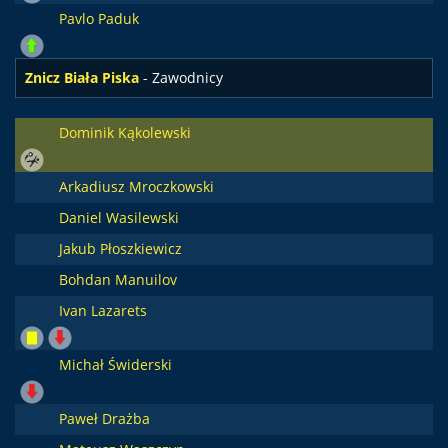
Pavlo Paduk
Znicz Biała Piska
- Zawodnicy
Dominik Kąkolewski
Arkadiusz Mroczkowski
Daniel Wasilewski
Jakub Płoszkiewicz
Bohdan Manuilov
Ivan Lazarets
Michał Świderski
Paweł Drażba