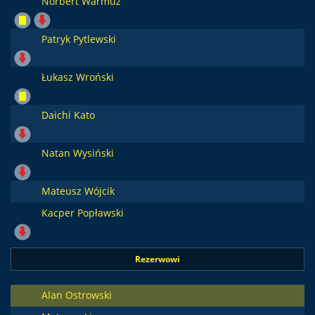
Norbert Warmuz
Patryk Pytlewski
Łukasz Wroński
Daichi Kato
Natan Wysiński
Mateusz Wójcik
Kacper Popławski
Rezerwowi
Alan Ostrowski