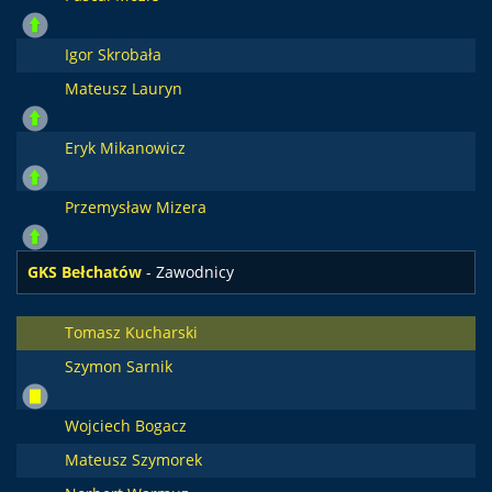
Igor Skrobała
Mateusz Lauryn
Eryk Mikanowicz
Przemysław Mizera
GKS Bełchatów
- Zawodnicy
Tomasz Kucharski
Szymon Sarnik
Wojciech Bogacz
Mateusz Szymorek