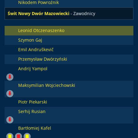
Nikodem Powroźnik
Świt Nowy Dwór Mazowiecki
- Zawodnicy
Leonid Otczenaszenko
Szymon Gaj
Emil Andruškevič
Przemysław Dwórzyński
Andrij Yampol
Maksymilian Wojciechowski
Piotr Piekarski
Serhij Rusian
Bartłomiej Kafel