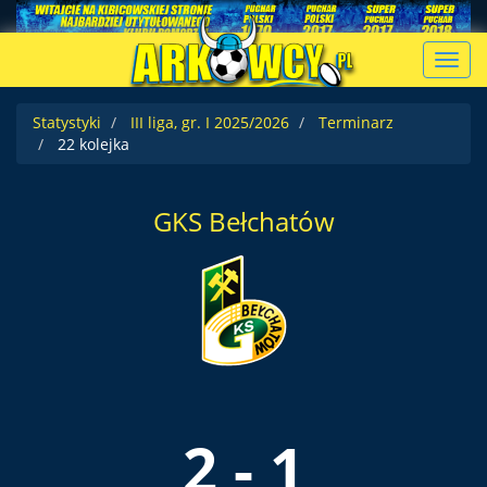
Toggl
navig
Statystyki
III liga, gr. I 2025/2026
Terminarz
22 kolejka
GKS Bełchatów
2 - 1