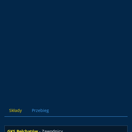
Składy
Przebieg
GKS Bełchatów
- Zawodnicy