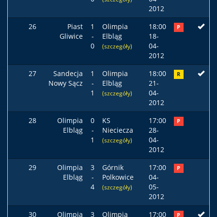
2012
26
Piast
1
Olimpia
18:00
P
Gliwice
-
Elbląg
18-
0
04-
(szczegóły)
2012
27
Sandecja
1
Olimpia
18:00
R
Nowy Sącz
-
Elbląg
21-
1
04-
(szczegóły)
2012
28
Olimpia
0
KS
17:00
P
Elbląg
-
Nieciecza
28-
1
04-
(szczegóły)
2012
29
Olimpia
3
Górnik
17:00
P
Elbląg
-
Polkowice
04-
4
05-
(szczegóły)
2012
30
Olimpia
3
Olimpia
17:00
P