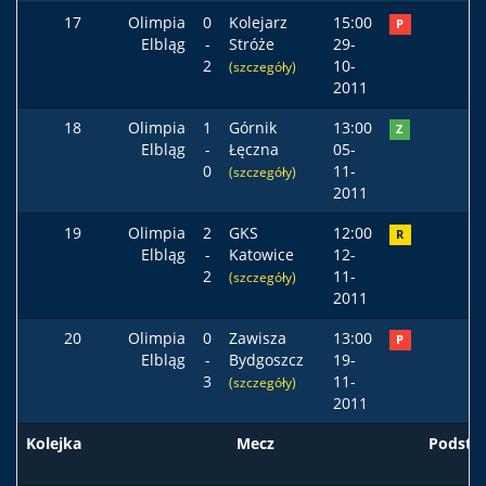
17
Olimpia
0
Kolejarz
15:00
P
Elbląg
-
Stróże
29-
2
10-
(szczegóły)
2011
18
Olimpia
1
Górnik
13:00
Z
Elbląg
-
Łęczna
05-
0
11-
(szczegóły)
2011
19
Olimpia
2
GKS
12:00
R
Elbląg
-
Katowice
12-
2
11-
(szczegóły)
2011
20
Olimpia
0
Zawisza
13:00
P
Elbląg
-
Bydgoszcz
19-
3
11-
(szczegóły)
2011
Kolejka
Mecz
Podst