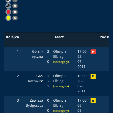
0
0
5
Kolejka
Mecz
Podst
1
Górnik
2
Olimpia
17:00
P
Łęczna
-
Elbląg
23-
0
07-
(szczegóły)
2011
2
GKS
1
Olimpia
19:00
R
Katowice
-
Elbląg
29-
1
07-
(szczegóły)
2011
3
Zawisza
0
Olimpia
17:00
R
Bydgoszcz
-
Elbląg
06-
0
08-
(szczegóły)