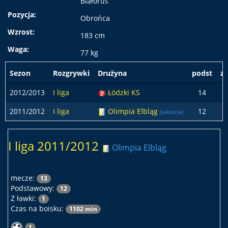
Białoruś
Pozycja:
Obrońca
Wzrost:
183 cm
Waga:
77 kg
Sezon
Rozgrywki
Drużyna
podst
z 
2012/2013
I liga
Łódzki KS
14
2011/2012
I liga
Olimpia Elbląg
12
(wiosna)
I liga 2011/2012
Olimpia Elbląg
mecze:
13
Podstawowy:
12
Z ławki:
1
Czas na boisku:
1102 min
1