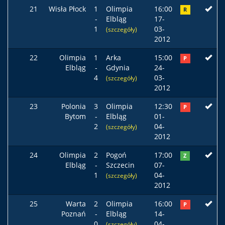
21
Wisła Płock
1
Olimpia
16:00
R
-
Elbląg
17-
1
03-
(szczegóły)
2012
22
Olimpia
1
Arka
15:00
P
Elbląg
-
Gdynia
24-
4
03-
(szczegóły)
2012
23
Polonia
3
Olimpia
12:30
P
Bytom
-
Elbląg
01-
2
04-
(szczegóły)
2012
24
Olimpia
2
Pogoń
17:00
Z
Elbląg
-
Szczecin
07-
1
04-
(szczegóły)
2012
25
Warta
2
Olimpia
16:00
P
Poznań
-
Elbląg
14-
0
04-
(szczegóły)