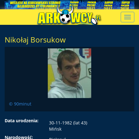
Toggl
navig
Nikołaj Borsukow
© 90minut
Data urodzenia:
30-11-1982 (lat 43)
Mińsk
Narodowość: