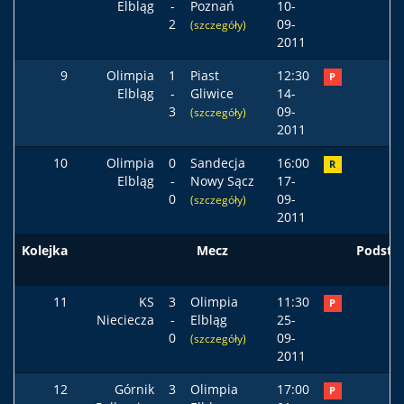
Elbląg
-
Poznań
10-
2
09-
(szczegóły)
2011
9
Olimpia
1
Piast
12:30
P
Elbląg
-
Gliwice
14-
3
09-
(szczegóły)
2011
10
Olimpia
0
Sandecja
16:00
R
Elbląg
-
Nowy Sącz
17-
0
09-
(szczegóły)
2011
Kolejka
Mecz
Podst
11
KS
3
Olimpia
11:30
P
Nieciecza
-
Elbląg
25-
0
09-
(szczegóły)
2011
12
Górnik
3
Olimpia
17:00
P