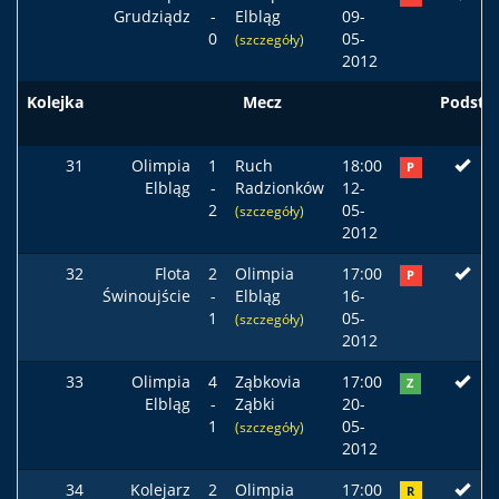
Grudziądz
-
Elbląg
09-
0
05-
(szczegóły)
2012
Kolejka
Mecz
Podst
31
Olimpia
1
Ruch
18:00
P
Elbląg
-
Radzionków
12-
2
05-
(szczegóły)
2012
32
Flota
2
Olimpia
17:00
P
Świnoujście
-
Elbląg
16-
1
05-
(szczegóły)
2012
33
Olimpia
4
Ząbkovia
17:00
Z
Elbląg
-
Ząbki
20-
1
05-
(szczegóły)
2012
34
Kolejarz
2
Olimpia
17:00
R