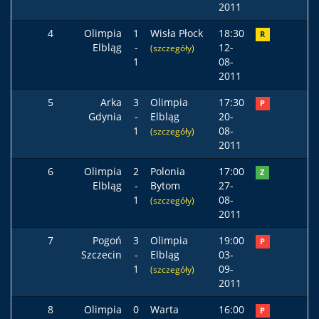
2011
4
Olimpia
1
Wisła Płock
18:30
R
Elbląg
-
12-
(szczegóły)
1
08-
2011
5
Arka
3
Olimpia
17:30
P
Gdynia
-
Elbląg
20-
1
08-
(szczegóły)
2011
6
Olimpia
2
Polonia
17:00
Z
Elbląg
-
Bytom
27-
1
08-
(szczegóły)
2011
7
Pogoń
3
Olimpia
19:00
P
Szczecin
-
Elbląg
03-
1
09-
(szczegóły)
2011
8
Olimpia
0
Warta
16:00
P