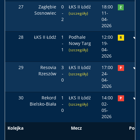
27
Zagłębie
0
ŁKS II Łódź
18:00
Z
Sosnowiec
-
11-
(szczegóły)
2
04-
2026
28
ŁKS II Łódź
1
Podhale
12:00
R
-
Nowy Targ
19-
1
04-
(szczegóły)
2026
29
Resovia
3
ŁKS II Łódź
17:00
P
Rzeszów
-
24-
(szczegóły)
0
04-
2026
30
Rekord
1
ŁKS II Łódź
14:00
P
Bielsko-Biała
-
02-
(szczegóły)
0
05-
2026
Kolejka
Mecz
Pods