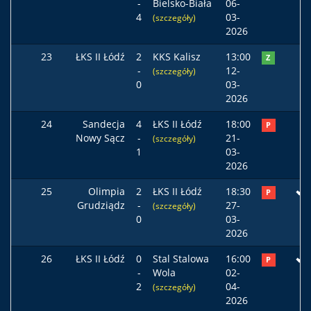
-
Bielsko-Biała
06-
4
03-
(szczegóły)
2026
23
ŁKS II Łódź
2
KKS Kalisz
13:00
Z
-
12-
(szczegóły)
0
03-
2026
24
Sandecja
4
ŁKS II Łódź
18:00
P
Nowy Sącz
-
21-
(szczegóły)
1
03-
2026
25
Olimpia
2
ŁKS II Łódź
18:30
P
Grudziądz
-
27-
(szczegóły)
0
03-
2026
26
ŁKS II Łódź
0
Stal Stalowa
16:00
P
-
Wola
02-
2
04-
(szczegóły)
2026