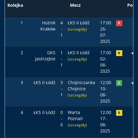
Kolejka
Mecz
Pods
1
Hutnik
4
ŁKS II Łódź
17:00
P
Kraków
-
26-
(szczegóły)
1
07-
2025
2
GKS
1
ŁKS II Łódź
17:00
R
Jastrzębie
-
02-
(szczegóły)
1
08-
2025
3
ŁKS II Łódź
3
Chojniczanka
12:00
Z
-
Chojnice
10-
1
08-
(szczegóły)
2025
4
ŁKS II Łódź
0
Warta
12:00
R
-
Poznań
17-
0
08-
(szczegóły)
2025