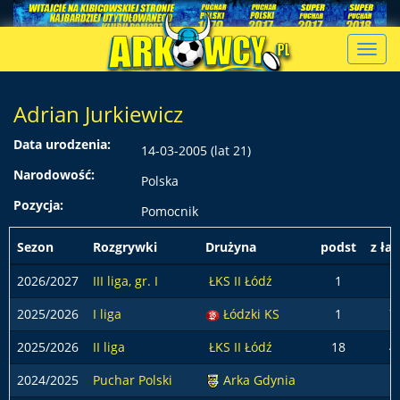
Toggl
navig
Adrian Jurkiewicz
Data urodzenia:
14-03-2005 (lat 21)
Narodowość:
Polska
Pozycja:
Pomocnik
Sezon
Rozgrywki
Drużyna
podst
z ła
2026/2027
III liga, gr. I
ŁKS II Łódź
1
2025/2026
I liga
Łódzki KS
1
7
2025/2026
II liga
ŁKS II Łódź
18
4
2024/2025
Puchar Polski
Arka Gdynia