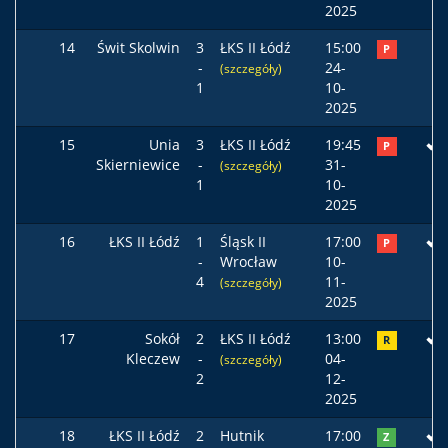
2025
14
Świt Skolwin
3
ŁKS II Łódź
15:00
P
-
24-
(szczegóły)
1
10-
2025
15
Unia
3
ŁKS II Łódź
19:45
P
Skierniewice
-
31-
(szczegóły)
1
10-
2025
16
ŁKS II Łódź
1
Śląsk II
17:00
P
-
Wrocław
10-
4
11-
(szczegóły)
2025
17
Sokół
2
ŁKS II Łódź
13:00
R
Kleczew
-
04-
(szczegóły)
2
12-
2025
18
ŁKS II Łódź
2
Hutnik
17:00
Z