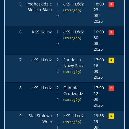
5
Podbeskidzie
1
ŁKS II Łódź
18:00
P
Bielsko-Biała
-
23-
(szczegóły)
0
08-
2025
6
KKS Kalisz
1
ŁKS II Łódź
16:00
P
-
30-
(szczegóły)
0
08-
2025
7
ŁKS II Łódź
2
Sandecja
17:00
R
-
Nowy Sącz
16-
2
09-
(szczegóły)
2025
8
ŁKS II Łódź
2
Olimpia
17:00
P
-
Grudziądz
12-
4
09-
(szczegóły)
2025
9
Stal Stalowa
1
ŁKS II Łódź
19:38
R
Wola
-
19-
(szczegóły)
1
09-