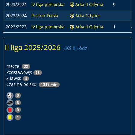
2023/2024
IV liga pomorska
Arka II Gdynia
9
2023/2024
Puchar Polski
Arka Gdynia
2022/2023
IV liga pomorska
Arka II Gdynia
1
4
II liga 2025/2026
ŁKS II Łódź
mecze:
22
Podstawowy:
18
Z ławki:
4
Czas na boisku:
1347 min
0
3
0
1