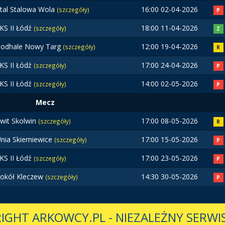
tal Stalowa Wola
16:00 02-04-2026
(szczegóły)
P
KS II Łódź
18:00 11-04-2026
(szczegóły)
Z
odhale Nowy Targ
12:00 19-04-2026
(szczegóły)
R
KS II Łódź
17:00 24-04-2026
(szczegóły)
P
KS II Łódź
14:00 02-05-2026
(szczegóły)
P
Mecz
wit Skolwin
17:00 08-05-2026
(szczegóły)
R
nia Skierniewice
17:00 15-05-2026
(szczegóły)
P
KS II Łódź
17:00 23-05-2026
(szczegóły)
P
okół Kleczew
14:30 30-05-2026
(szczegóły)
P
IGHT ARKOWCY.PL
-
NIEZALEŻNY SERWIS