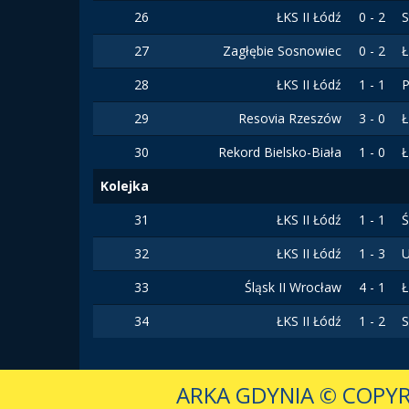
26
ŁKS II Łódź
0 - 2
S
27
Zagłębie Sosnowiec
0 - 2
Ł
28
ŁKS II Łódź
1 - 1
P
29
Resovia Rzeszów
3 - 0
Ł
30
Rekord Bielsko-Biała
1 - 0
Ł
Kolejka
31
ŁKS II Łódź
1 - 1
Ś
32
ŁKS II Łódź
1 - 3
U
33
Śląsk II Wrocław
4 - 1
Ł
34
ŁKS II Łódź
1 - 2
S
ARKA GDYNIA
© COPYR