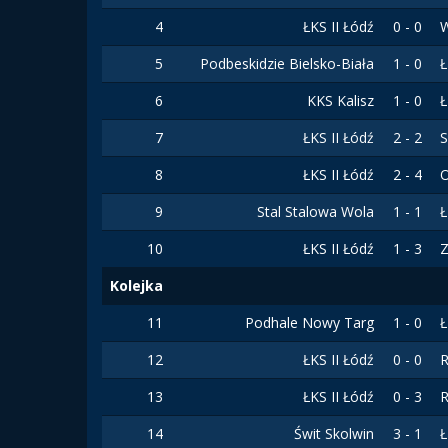
4
ŁKS II Łódź
0 - 0
5
Podbeskidzie Bielsko-Biała
1 - 0
Ł
6
KKS Kalisz
1 - 0
Ł
7
ŁKS II Łódź
2 - 2
S
8
ŁKS II Łódź
2 - 4
O
9
Stal Stalowa Wola
1 - 1
Ł
10
ŁKS II Łódź
1 - 3
Z
Kolejka
11
Podhale Nowy Targ
1 - 0
Ł
12
ŁKS II Łódź
0 - 0
R
13
ŁKS II Łódź
0 - 3
R
14
Świt Skolwin
3 - 1
Ł