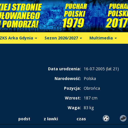
ZKS Arka Gdynia
Sezon 2026/2027
Multimedia
Data urodzenia:
16-07-2005 (lat 21)
Narodowość:
Polska
Pozycja:
Obrońca
Wzrost:
187 cm
Waga:
83 kg
podst
z ławki
czas