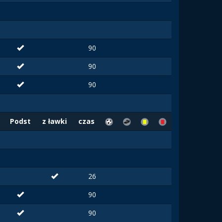
90
90
90
Podst
z ławki
czas
26
90
90