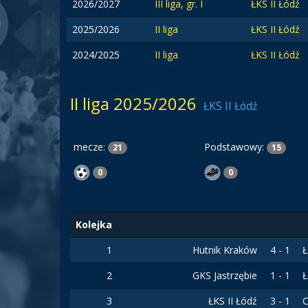
2026/2027
III liga, gr. I
ŁKS II Łódź
2025/2026
II liga
ŁKS II Łódź
2024/2025
II liga
ŁKS II Łódź
II liga 2025/2026
ŁKS II Łódź
mecze:
Podstawowy:
21
15
0
0
Kolejka
1
Hutnik Kraków
4 - 1
Ł
2
GKS Jastrzębie
1 - 1
Ł
3
ŁKS II Łódź
3 - 1
C