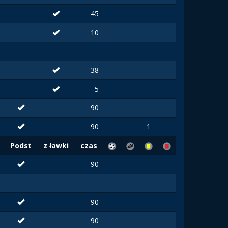
45
10
38
5
90
90
1
Podst
z ławki
czas
90
90
90