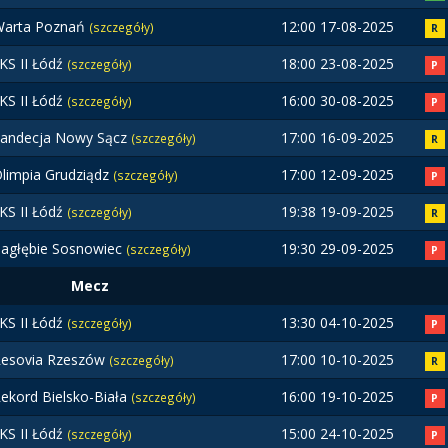
Warta Poznań
12:00 17-08-2025
(szczegóły)
R
KS II Łódź
18:00 23-08-2025
(szczegóły)
P
KS II Łódź
16:00 30-08-2025
(szczegóły)
P
andecja Nowy Sącz
17:00 16-09-2025
(szczegóły)
R
limpia Grudziądz
17:00 12-09-2025
(szczegóły)
P
KS II Łódź
19:38 19-09-2025
(szczegóły)
R
agłębie Sosnowiec
19:30 29-09-2025
(szczegóły)
P
Mecz
KS II Łódź
13:30 04-10-2025
(szczegóły)
P
esovia Rzeszów
17:00 10-10-2025
(szczegóły)
R
ekord Bielsko-Biała
16:00 19-10-2025
(szczegóły)
P
KS II Łódź
15:00 24-10-2025
(szczegóły)
P