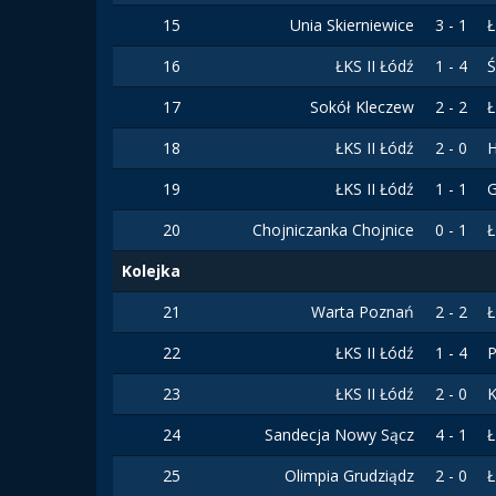
15
Unia Skierniewice
3 - 1
Ł
16
ŁKS II Łódź
1 - 4
Ś
17
Sokół Kleczew
2 - 2
Ł
18
ŁKS II Łódź
2 - 0
H
19
ŁKS II Łódź
1 - 1
G
20
Chojniczanka Chojnice
0 - 1
Ł
Kolejka
21
Warta Poznań
2 - 2
Ł
22
ŁKS II Łódź
1 - 4
P
23
ŁKS II Łódź
2 - 0
K
24
Sandecja Nowy Sącz
4 - 1
Ł
25
Olimpia Grudziądz
2 - 0
Ł