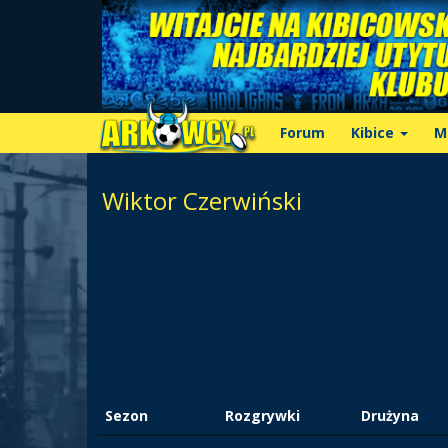
Forum
Kibice
M
Wiktor Czerwiński
Sezon
Rozgrywki
Drużyna