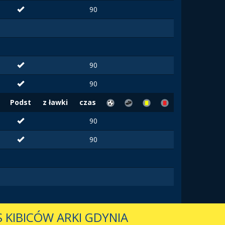
90
90
90
Podst
z ławki
czas
90
90
 KIBICÓW ARKI GDYNIA