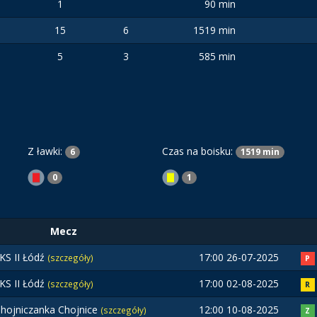
1
90 min
15
6
1519 min
5
3
585 min
Z ławki:
Czas na boisku:
6
1519 min
0
1
Mecz
KS II Łódź
17:00 26-07-2025
(szczegóły)
P
KS II Łódź
17:00 02-08-2025
(szczegóły)
R
hojniczanka Chojnice
12:00 10-08-2025
(szczegóły)
Z