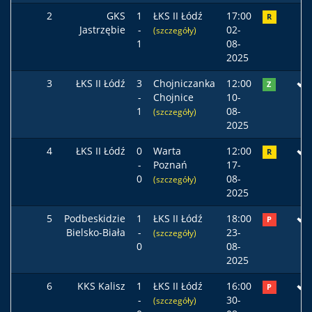
2
GKS
1
ŁKS II Łódź
17:00
R
Jastrzębie
-
02-
(szczegóły)
1
08-
2025
3
ŁKS II Łódź
3
Chojniczanka
12:00
Z
-
Chojnice
10-
1
08-
(szczegóły)
2025
4
ŁKS II Łódź
0
Warta
12:00
R
-
Poznań
17-
0
08-
(szczegóły)
2025
5
Podbeskidzie
1
ŁKS II Łódź
18:00
P
Bielsko-Biała
-
23-
(szczegóły)
0
08-
2025
6
KKS Kalisz
1
ŁKS II Łódź
16:00
P
-
30-
(szczegóły)