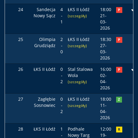
24
Sandecja
4
ŁKS II Łódź
18:00
P
Nowy Sącz
-
21-
(szczegóły)
1
03-
2026
25
Olimpia
2
ŁKS II Łódź
18:30
P
Grudziądz
-
27-
(szczegóły)
0
03-
2026
26
ŁKS II Łódź
0
Stal Stalowa
16:00
P
-
Wola
02-
2
04-
(szczegóły)
2026
27
Zagłębie
0
ŁKS II Łódź
18:00
Z
Sosnowiec
-
11-
(szczegóły)
2
04-
2026
28
ŁKS II Łódź
1
Podhale
12:00
R
-
Nowy Targ
19-