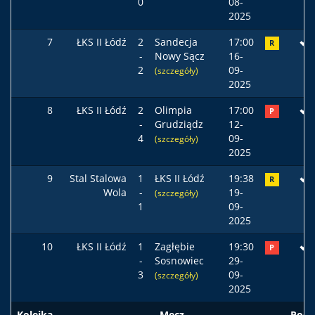
0
08-
2025
7
ŁKS II Łódź
2
Sandecja
17:00
R
-
Nowy Sącz
16-
2
09-
(szczegóły)
2025
8
ŁKS II Łódź
2
Olimpia
17:00
P
-
Grudziądz
12-
4
09-
(szczegóły)
2025
9
Stal Stalowa
1
ŁKS II Łódź
19:38
R
Wola
-
19-
(szczegóły)
1
09-
2025
10
ŁKS II Łódź
1
Zagłębie
19:30
P
-
Sosnowiec
29-
3
09-
(szczegóły)
2025
Kolejka
Mecz
Pods