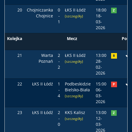
20
Chojniczanka
0
ŁKS II Łódź
18:00
Z
Chojnice
-
18-
(szczegóły)
1
03-
2026
Kolejka
Mecz
Pods
21
Warta
2
ŁKS II Łódź
13:00
R
Poznań
-
28-
(szczegóły)
2
02-
2026
22
ŁKS II Łódź
1
Podbeskidzie
15:00
P
-
Bielsko-Biała
06-
4
03-
(szczegóły)
2026
23
ŁKS II Łódź
2
KKS Kalisz
13:00
Z
-
12-
(szczegóły)
0
03-
2026