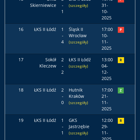
Skierniewice
-
31-
(szczegóły)
1
10-
2025
16
ŁKS II Łódź
1
Śląsk II
17:00
P
-
Wrocław
10-
4
11-
(szczegóły)
2025
17
Sokół
2
ŁKS II Łódź
13:00
R
Kleczew
-
04-
(szczegóły)
2
12-
2025
18
ŁKS II Łódź
2
Hutnik
17:00
Z
-
Kraków
21-
0
11-
(szczegóły)
2025
19
ŁKS II Łódź
1
GKS
12:00
R
-
Jastrzębie
29-
1
11-
(szczegóły)
2025