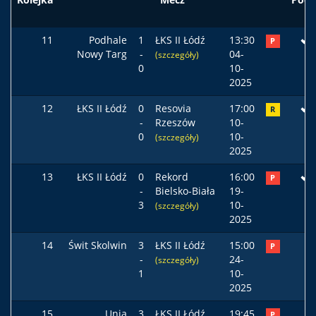
11
Podhale
1
ŁKS II Łódź
13:30
P
Nowy Targ
-
04-
(szczegóły)
0
10-
2025
12
ŁKS II Łódź
0
Resovia
17:00
R
-
Rzeszów
10-
0
10-
(szczegóły)
2025
13
ŁKS II Łódź
0
Rekord
16:00
P
-
Bielsko-Biała
19-
3
10-
(szczegóły)
2025
14
Świt Skolwin
3
ŁKS II Łódź
15:00
P
-
24-
(szczegóły)
1
10-
2025
15
Unia
3
ŁKS II Łódź
19:45
P