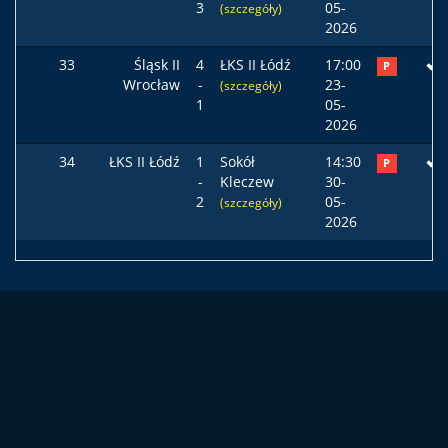
3
05-
(szczegóły)
2026
33
Śląsk II
4
ŁKS II Łódź
17:00
P
Wrocław
-
23-
(szczegóły)
1
05-
2026
34
ŁKS II Łódź
1
Sokół
14:30
P
-
Kleczew
30-
2
05-
(szczegóły)
2026