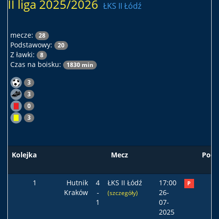
II liga 2025/2026
ŁKS II Łódź
mecze:
28
Podstawowy:
20
Z ławki:
8
Czas na boisku:
1830 min
3
3
0
3
Kolejka
Mecz
Pods
1
Hutnik
4
ŁKS II Łódź
17:00
P
Kraków
-
26-
(szczegóły)
1
07-
2025