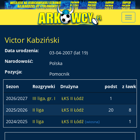
Toggl
navig
Victor Kabziński
Data urodzenia:
03-04-2007 (lat 19)
Narodowość:
Polska
Pozycja:
Pomocnik
Sezon
Rozgrywki
Drużyna
podst
z ławki
2026/2027
III liga, gr. I
ŁKS II Łódź
1
2025/2026
II liga
ŁKS II Łódź
20
8
2024/2025
II liga
ŁKS II Łódź
1
(wiosna)