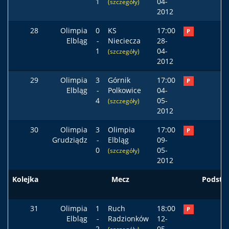
1
04-
(szczegóły)
2012
28
Olimpia
0
KS
17:00
P
Elbląg
-
Nieciecza
28-
1
04-
(szczegóły)
2012
29
Olimpia
3
Górnik
17:00
P
Elbląg
-
Polkowice
04-
4
05-
(szczegóły)
2012
30
Olimpia
3
Olimpia
17:00
P
Grudziądz
-
Elbląg
09-
0
05-
(szczegóły)
2012
Kolejka
Mecz
Podst
31
Olimpia
1
Ruch
18:00
P
Elbląg
-
Radzionków
12-
2
05-