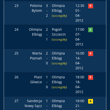
23
Polonia
3
Olimpia
12:30
P
Bytom
-
Elbląg
01-
2
04-
(szczegóły)
2012
24
Olimpia
2
Pogoń
17:00
Z
Elbląg
-
Szczecin
07-
1
04-
(szczegóły)
2012
25
Warta
2
Olimpia
16:00
P
Poznań
-
Elbląg
14-
0
04-
(szczegóły)
2012
26
Piast
1
Olimpia
18:00
P
Gliwice
-
Elbląg
18-
0
04-
(szczegóły)
2012
27
Sandecja
1
Olimpia
18:00
R
Nowy Sącz
-
Elbląg
21-