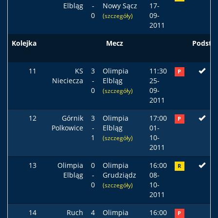
Elbląg
-
Nowy Sącz
17-
0
09-
(szczegóły)
2011
Kolejka
Mecz
Podst
11
KS
3
Olimpia
11:30
P
Nieciecza
-
Elbląg
25-
0
09-
(szczegóły)
2011
12
Górnik
3
Olimpia
17:00
P
Polkowice
-
Elbląg
01-
1
10-
(szczegóły)
2011
13
Olimpia
0
Olimpia
16:00
R
Elbląg
-
Grudziądz
08-
0
10-
(szczegóły)
2011
14
Ruch
4
Olimpia
16:00
P