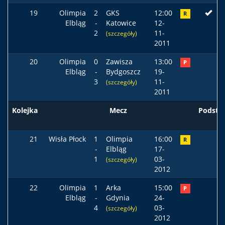
19
Olimpia
2
GKS
12:00
R
Elbląg
-
Katowice
12-
2
11-
(szczegóły)
2011
20
Olimpia
0
Zawisza
13:00
P
Elbląg
-
Bydgoszcz
19-
3
11-
(szczegóły)
2011
Kolejka
Mecz
Podst
21
Wisła Płock
1
Olimpia
16:00
R
-
Elbląg
17-
1
03-
(szczegóły)
2012
22
Olimpia
1
Arka
15:00
P
Elbląg
-
Gdynia
24-
4
03-
(szczegóły)
2012