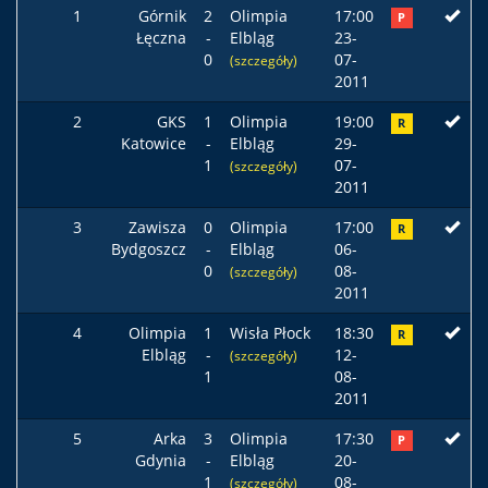
1
Górnik
2
Olimpia
17:00
P
Łęczna
-
Elbląg
23-
0
07-
(szczegóły)
2011
2
GKS
1
Olimpia
19:00
R
Katowice
-
Elbląg
29-
1
07-
(szczegóły)
2011
3
Zawisza
0
Olimpia
17:00
R
Bydgoszcz
-
Elbląg
06-
0
08-
(szczegóły)
2011
4
Olimpia
1
Wisła Płock
18:30
R
Elbląg
-
12-
(szczegóły)
1
08-
2011
5
Arka
3
Olimpia
17:30
P
Gdynia
-
Elbląg
20-
1
08-
(szczegóły)