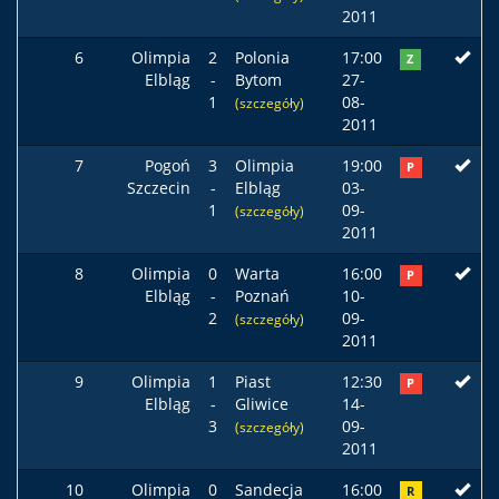
2011
6
Olimpia
2
Polonia
17:00
Z
Elbląg
-
Bytom
27-
1
08-
(szczegóły)
2011
7
Pogoń
3
Olimpia
19:00
P
Szczecin
-
Elbląg
03-
1
09-
(szczegóły)
2011
8
Olimpia
0
Warta
16:00
P
Elbląg
-
Poznań
10-
2
09-
(szczegóły)
2011
9
Olimpia
1
Piast
12:30
P
Elbląg
-
Gliwice
14-
3
09-
(szczegóły)
2011
10
Olimpia
0
Sandecja
16:00
R