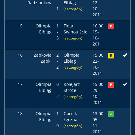
Radzionków
-
Elbląg
12-
1
10-
(szczegóły)
2011
15
Olimpia
1
Flota
16:00
P
Elbląg
-
Świnoujście
15-
3
10-
(szczegóły)
2011
16
Ząbkovia
2
Olimpia
15:00
R
Ząbki
-
Elbląg
22-
2
10-
(szczegóły)
2011
17
Olimpia
0
Kolejarz
15:00
P
Elbląg
-
Stróże
29-
2
10-
(szczegóły)
2011
18
Olimpia
1
Górnik
13:00
Z
Elbląg
-
Łęczna
05-
0
11-
(szczegóły)
2011