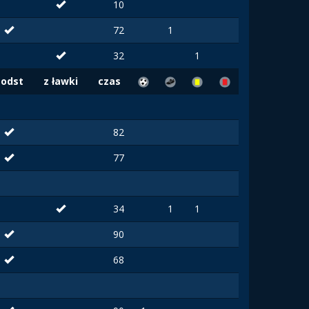
10
72
1
32
1
Podst
z ławki
czas
82
77
34
1
1
90
68