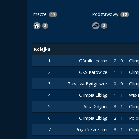
mecze:
Podstawowy:
17
12
3
3
Kolejka
1
Górnik Łęczna
2 - 0
Olim
2
GKS Katowice
1 - 1
Olim
3
Zawisza Bydgoszcz
0 - 0
Olim
4
Olimpia Elbląg
1 - 1
Wisł
5
Arka Gdynia
3 - 1
Olim
6
Olimpia Elbląg
2 - 1
Polo
7
Pogoń Szczecin
3 - 1
Olim