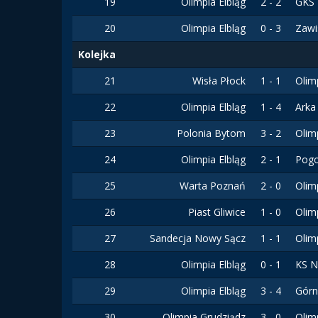
19
Olimpia Elbląg
2 - 2
GKS 
20
Olimpia Elbląg
0 - 3
Zawi
Kolejka
21
Wisła Płock
1 - 1
Olim
22
Olimpia Elbląg
1 - 4
Arka
23
Polonia Bytom
3 - 2
Olim
24
Olimpia Elbląg
2 - 1
Pogo
25
Warta Poznań
2 - 0
Olim
26
Piast Gliwice
1 - 0
Olim
27
Sandecja Nowy Sącz
1 - 1
Olim
28
Olimpia Elbląg
0 - 1
KS N
29
Olimpia Elbląg
3 - 4
Górn
30
Olimpia Grudziądz
3 - 0
Olim