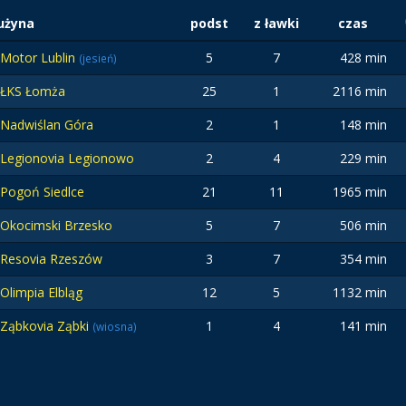
użyna
podst
z ławki
czas
Motor Lublin
5
7
428 min
(jesień)
ŁKS Łomża
25
1
2116 min
Nadwiślan Góra
2
1
148 min
Legionovia Legionowo
2
4
229 min
Pogoń Siedlce
21
11
1965 min
Okocimski Brzesko
5
7
506 min
Resovia Rzeszów
3
7
354 min
Olimpia Elbląg
12
5
1132 min
Ząbkovia Ząbki
1
4
141 min
(wiosna)