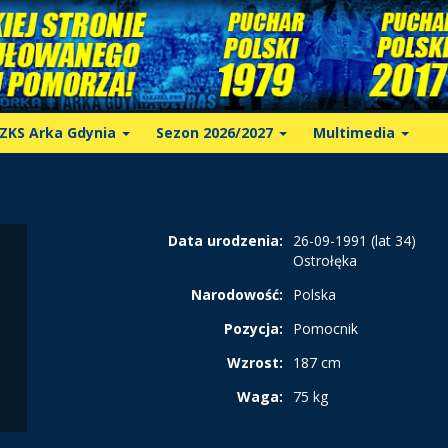
ZKS Arka Gdynia
Sezon 2026/2027
Multimedia
Data urodzenia:
26-09-1991 (lat 34)
Ostrołęka
Narodowość:
Polska
Pozycja:
Pomocnik
Wzrost:
187 cm
Waga:
75 kg