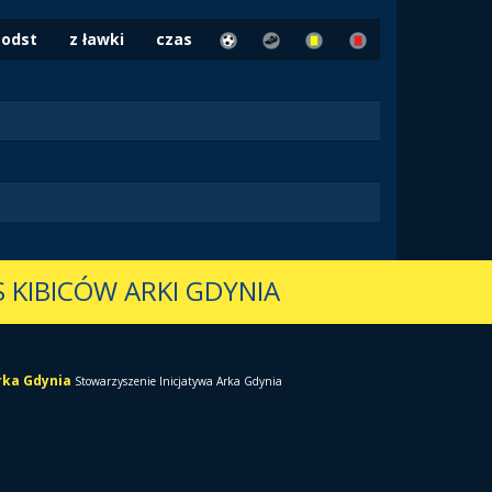
Podst
z ławki
czas
 KIBICÓW ARKI GDYNIA
Arka Gdynia
Stowarzyszenie Inicjatywa Arka Gdynia