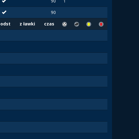
90
1
90
Podst
z ławki
czas