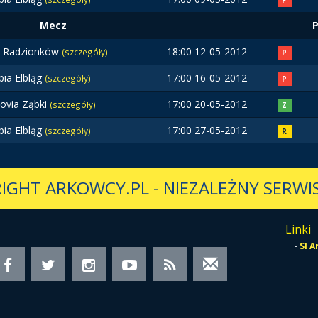
P
Mecz
 Radzionków
18:00 12-05-2012
(szczegóły)
P
pia Elbląg
17:00 16-05-2012
(szczegóły)
P
ovia Ząbki
17:00 20-05-2012
(szczegóły)
Z
pia Elbląg
17:00 27-05-2012
(szczegóły)
R
IGHT ARKOWCY.PL
-
NIEZALEŻNY SERWIS
Linki
-
SI 