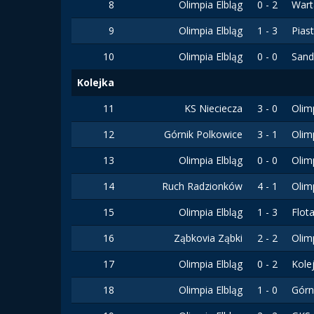
8
Olimpia Elbląg
0 - 2
War
9
Olimpia Elbląg
1 - 3
Pias
10
Olimpia Elbląg
0 - 0
Sand
Kolejka
11
KS Nieciecza
3 - 0
Olim
12
Górnik Polkowice
3 - 1
Olim
13
Olimpia Elbląg
0 - 0
Olim
14
Ruch Radzionków
4 - 1
Olim
15
Olimpia Elbląg
1 - 3
Flot
16
Ząbkovia Ząbki
2 - 2
Olim
17
Olimpia Elbląg
0 - 2
Kole
18
Olimpia Elbląg
1 - 0
Górn