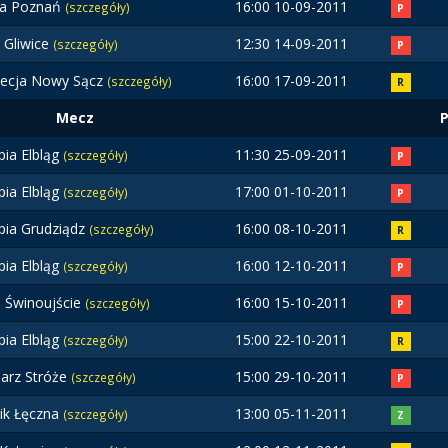
ta Poznań
16:00 10-09-2011
(szczegóły)
P
t Gliwice
12:30 14-09-2011
(szczegóły)
P
ecja Nowy Sącz
16:00 17-09-2011
(szczegóły)
R
Mecz
pia Elbląg
11:30 25-09-2011
(szczegóły)
P
pia Elbląg
17:00 01-10-2011
(szczegóły)
P
pia Grudziądz
16:00 08-10-2011
(szczegóły)
R
pia Elbląg
16:00 12-10-2011
(szczegóły)
P
a Świnoujście
16:00 15-10-2011
(szczegóły)
P
pia Elbląg
15:00 22-10-2011
(szczegóły)
R
jarz Stróże
15:00 29-10-2011
(szczegóły)
P
ik Łęczna
13:00 05-11-2011
(szczegóły)
Z