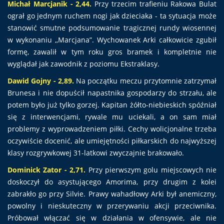
Michał Marcjanik - 2,44.
Przy trzecim trafieniu Rakowa Bulat
ograł go jednym ruchem nogi jak dzieciaka - ta sytuacja może
stanowić smutne podsumowanie tragicznej rundy wiosennej
w wykonaniu ,,Marcjana”. Wychowanek Arki całkowicie zgubił
formę, zawalił w tym roku gros bramek i kompletnie nie
wyglądał jak zawodnik z poziomu Ekstraklasy.
Dawid Gojny - 2,89.
Na początku meczu przytomnie zatrzymał
Brunesa i nie dopuścił napastnika gospodarzy do strzału, ale
potem było już tylko gorzej. Kapitan żółto-niebieskich spóźniał
się z interwencjami, rywale mu uciekali, a on sam miał
problemy z wyprowadzeniem piłki. Cechy wolicjonalne trzeba
oczywiście docenić, ale umiejętności piłkarskich do najwyższej
klasy rozgrywkowej 31-latkowi zwyczajnie brakowało.
Dominick Zator - 2,71.
Przy pierwszym golu miejscowych nie
doskoczył do asystującego Amorima, przy drugim z kolei
zabrakło go przy Silvie. Prawy wahadłowy Arki był anemiczny,
powolny i nieskuteczny w przerywaniu akcji przeciwnika.
Próbował włączać się w działania w ofensywie, ale nie