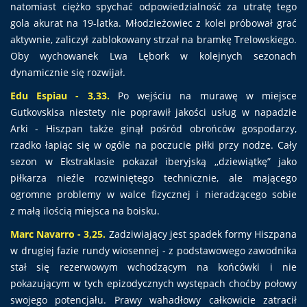
natomiast ciężko spychać odpowiedzialność za utratę tego
gola akurat na 19-latka. Młodzieżowiec z kolei próbował grać
aktywnie, zaliczył zablokowany strzał na bramkę Trelowskiego.
Oby wychowanek Lwa Lębork w kolejnych sezonach
dynamicznie się rozwijał.
Edu Espiau - 3,33.
Po wejściu na murawę w miejsce
Gutkovskisa niestety nie poprawił jakości usług w napadzie
Arki - Hiszpan także ginął pośród obrońców gospodarzy,
rzadko łapiąc się w ogóle na poczucie piłki przy nodze. Cały
sezon w Ekstraklasie pokazał iberyjską ,,dziewiątkę” jako
piłkarza nieźle rozwiniętego technicznie, ale mającego
ogromne problemy w walce fizycznej i nieradzącego sobie
z małą ilością miejsca na boisku.
Marc Navarro - 3,25.
Zadziwiający jest spadek formy Hiszpana
w drugiej fazie rundy wiosennej - z podstawowego zawodnika
stał się rezerwowym wchodzącym na końcówki i nie
pokazującym w tych epizodycznych występach choćby połowy
swojego potencjału. Prawy wahadłowy całkowicie zatracił