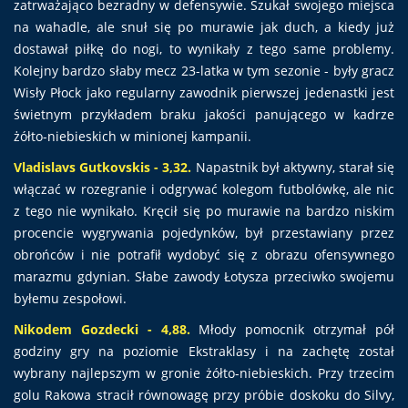
zatrważająco bezradny w defensywie. Szukał swojego miejsca
na wahadle, ale snuł się po murawie jak duch, a kiedy już
dostawał piłkę do nogi, to wynikały z tego same problemy.
Kolejny bardzo słaby mecz 23-latka w tym sezonie - były gracz
Wisły Płock jako regularny zawodnik pierwszej jedenastki jest
świetnym przykładem braku jakości panującego w kadrze
żółto-niebieskich w minionej kampanii.
Vladislavs Gutkovskis - 3,32.
Napastnik był aktywny, starał się
włączać w rozegranie i odgrywać kolegom futbolówkę, ale nic
z tego nie wynikało. Kręcił się po murawie na bardzo niskim
procencie wygrywania pojedynków, był przestawiany przez
obrońców i nie potrafił wydobyć się z obrazu ofensywnego
marazmu gdynian. Słabe zawody Łotysza przeciwko swojemu
byłemu zespołowi.
Nikodem Gozdecki - 4,88.
Młody pomocnik otrzymał pół
godziny gry na poziomie Ekstraklasy i na zachętę został
wybrany najlepszym w gronie żółto-niebieskich. Przy trzecim
golu Rakowa stracił równowagę przy próbie doskoku do Silvy,