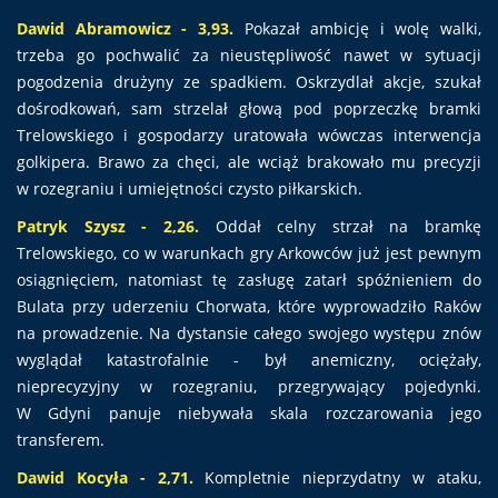
Dawid Abramowicz - 3,93.
Pokazał ambicję i wolę walki,
trzeba go pochwalić za nieustępliwość nawet w sytuacji
pogodzenia drużyny ze spadkiem. Oskrzydlał akcje, szukał
dośrodkowań, sam strzelał głową pod poprzeczkę bramki
Trelowskiego i gospodarzy uratowała wówczas interwencja
golkipera. Brawo za chęci, ale wciąż brakowało mu precyzji
w rozegraniu i umiejętności czysto piłkarskich.
Patryk Szysz - 2,26.
Oddał celny strzał na bramkę
Trelowskiego, co w warunkach gry Arkowców już jest pewnym
osiągnięciem, natomiast tę zasługę zatarł spóźnieniem do
Bulata przy uderzeniu Chorwata, które wyprowadziło Raków
na prowadzenie. Na dystansie całego swojego występu znów
wyglądał katastrofalnie - był anemiczny, ociężały,
nieprecyzyjny w rozegraniu, przegrywający pojedynki.
W Gdyni panuje niebywała skala rozczarowania jego
transferem.
Dawid Kocyła - 2,71.
Kompletnie nieprzydatny w ataku,