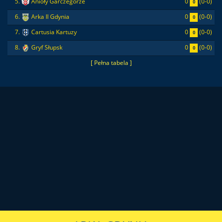
0
(0-0)
5.
Anioły Garczegorze
0
0
(0-0)
6.
Arka II Gdynia
0
0
(0-0)
7.
Cartusia Kartuzy
0
0
(0-0)
8.
Gryf Słupsk
0
[ Pełna tabela ]