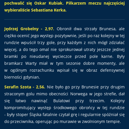
pochwalić się Oskar Kubiak. Piłkarzem meczu najczęściej
wybieraliście Sebastiana Kerka.
Jędrzej Grobelny - 2,97.
Obronił dwa strzały Brunesa, ale
ciężko ocenić jego występ pozytywnie, jeśli po raz kolejny w tej
rundzie wpuścił trzy gole, przy każdym z nich mógł zdziałać
więcej, a do tego omal nie sprokurował utraty jeszcze jednej
bramki po nieudanej wycieczce przed pole karne. Były
bramkarz Warty miał w tym sezonie dobre momenty, ale
w ogólnym rozrachunku wpisał się w obraz defensywnej
bierności gdynian.
Serafin Szota - 2,56.
Nie było go przy Brunesie przy drugim
straconym golu mimo obecności Norwega w jego strefie, dał
się łatwo nawinąć Bulatowi przy trzecim. Kolejny
kompromitujący występ środkowego obrońcy w tej rundzie
- były stoper Śląska fatalnie czytał grę i regularnie spóźniał się
do przeciwnika, operując po murawie w zwolnionym tempie.