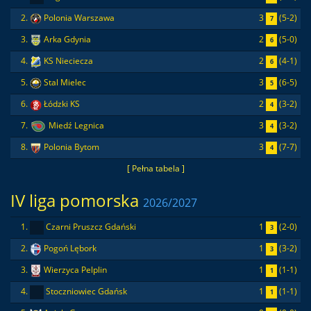
3
(5-2)
2.
Polonia Warszawa
7
2
(5-0)
3.
Arka Gdynia
6
2
(4-1)
4.
KS Nieciecza
6
3
(6-5)
5.
Stal Mielec
5
2
(3-2)
6.
Łódzki KS
4
3
(3-2)
7.
Miedź Legnica
4
3
(7-7)
8.
Polonia Bytom
4
[ Pełna tabela ]
IV liga pomorska
2026/2027
1
(2-0)
1.
Czarni Pruszcz Gdański
3
1
(3-2)
2.
Pogoń Lębork
3
1
(1-1)
3.
Wierzyca Pelplin
1
1
(1-1)
4.
Stoczniowiec Gdańsk
1