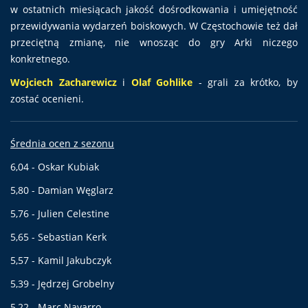
w ostatnich miesiącach jakość dośrodkowania i umiejętność
przewidywania wydarzeń boiskowych. W Częstochowie też dał
przeciętną zmianę, nie wnosząc do gry Arki niczego
konkretnego.
Wojciech Zacharewicz
i
Olaf Gohlike
- grali za krótko, by
zostać ocenieni.
Średnia ocen z sezonu
6,04 - Oskar Kubiak
5,80 - Damian Węglarz
5,76 - Julien Celestine
5,65 - Sebastian Kerk
5,57 - Kamil Jakubczyk
5,39 - Jędrzej Grobelny
5,22 - Marc Navarro