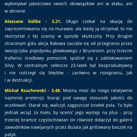
wykonywał jakościowo swoich obowiązków ani w ataku, ani
w obronie.
Alassane Sidibe - 3,21.
Długo czekał na okazję do
zaprezentowania się na murawie, ale kiedy ją otrzymał, to nie
skorzystał z tej szansy w sposób skuteczny. Przy drugim
straconym golu akcja Rakowa zaczęła się od przegrania przez
Iworyjczyka pojedynku główkowego z Brunesem, przy trzecim
trafieniu środkowy pomocnik spóźnił się z zablokowaniem
Silvy. W centralnym sektorze 23-latek był bezproduktywny
i nie ustrzegł się błędów - zarówno w rozegraniu, jak
i w destrukcji.
Michał Rzuchowski - 3,48.
Można mieć do niego relatywnie
najmniej pretensji, biorąc pod uwagę stosunek jakości do
oczekiwań. Starał się, walczył, zagęszczał środek pola. To było
jednak wciąż za mało, by ocenić jego występ na plus - przy
trzeciej bramce częstochowian on również dołączył do galerii
zawodników nawijanych przez Bulata jak grillowany boczek na
patyk.