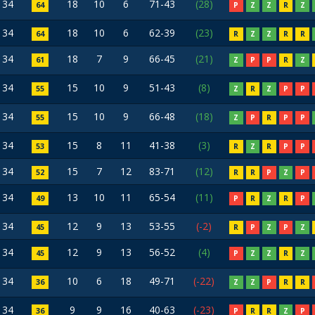
34
18
10
6
71-43
(28)
64
P
Z
Z
R
Z
34
18
10
6
62-39
(23)
64
R
Z
Z
R
R
34
18
7
9
66-45
(21)
61
Z
P
P
R
Z
34
15
10
9
51-43
(8)
55
Z
R
Z
P
P
34
15
10
9
66-48
(18)
55
Z
P
R
P
P
34
15
8
11
41-38
(3)
53
R
Z
R
P
P
34
15
7
12
83-71
(12)
52
R
R
P
Z
P
34
13
10
11
65-54
(11)
49
P
R
Z
R
P
34
12
9
13
53-55
(-2)
45
R
P
Z
P
Z
34
12
9
13
56-52
(4)
45
P
Z
Z
R
Z
34
10
6
18
49-71
(-22)
36
Z
Z
P
R
R
34
9
9
16
40-63
(-23)
36
P
R
R
Z
P