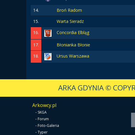
14.
Broń Radom
15.
Warta Sieradz
16.
Concordia Elbląg
17.
Błonianka Błonie
18.
Ursus Warszawa
ARKA GDYNIA
© COPYR
Arkowcy.pl
-
SKGA
-
Forum
-
Foto-Galeria
-
Typer