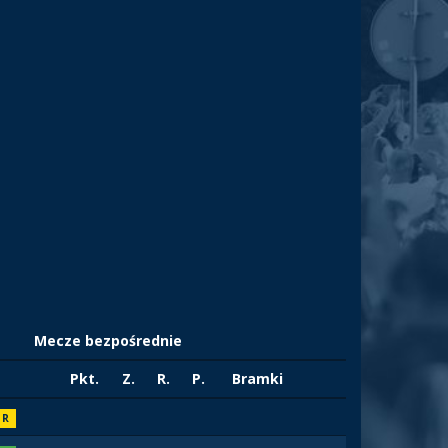
Mecze bezpośrednie
Pkt.
Z.
R.
P.
Bramki
R