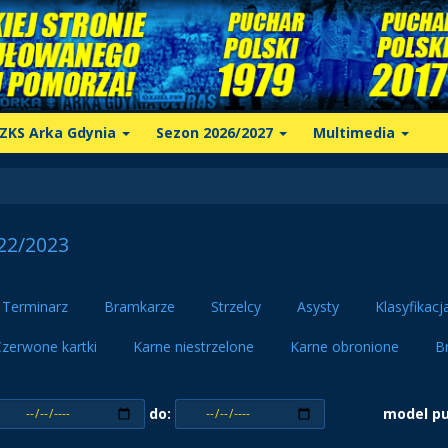
ZKS Arka Gdynia
Sezon 2026/2027
Multimedia
22/2023
Terminarz
Bramkarze
Strzelcy
Asysty
Klasyfikacj
zerwone kartki
Karne niestrzelone
Karne obronione
B
do:
model p