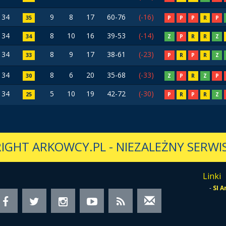
34
9
8
17
60-76
(-16)
35
P
P
P
R
P
34
8
10
16
39-53
(-14)
34
Z
P
R
R
Z
34
8
9
17
38-61
(-23)
33
P
R
P
R
Z
34
8
6
20
35-68
(-33)
30
Z
P
R
Z
P
34
5
10
19
42-72
(-30)
25
P
R
P
R
Z
IGHT ARKOWCY.PL
-
NIEZALEŻNY SERWIS
Linki
-
SI 