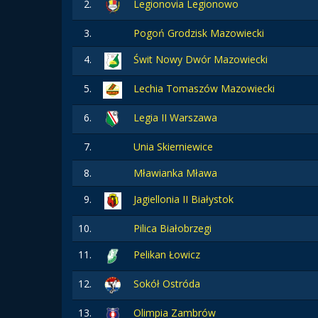
2.
Legionovia Legionowo
3.
Pogoń Grodzisk Mazowiecki
4.
Świt Nowy Dwór Mazowiecki
5.
Lechia Tomaszów Mazowiecki
6.
Legia II Warszawa
7.
Unia Skierniewice
8.
Mławianka Mława
9.
Jagiellonia II Białystok
10.
Pilica Białobrzegi
11.
Pelikan Łowicz
12.
Sokół Ostróda
13.
Olimpia Zambrów