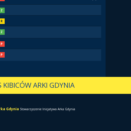
Z
R
Z
P
P
 KIBICÓW ARKI GDYNIA
Arka Gdynia
Stowarzyszenie Inicjatywa Arka Gdynia