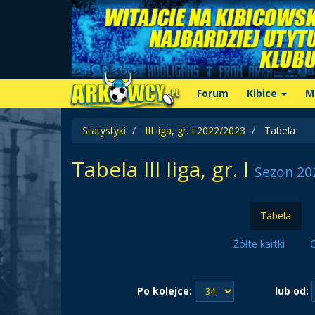
Forum
Kibice
M
Statystyki
III liga, gr. I 2022/2023
Tabela
Tabela III liga, gr. I
Sezon 20
Tabela
Żółte kartki
C
Po kolejce:
lub od: