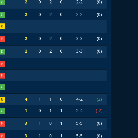
2
0
2
0
2-2
(0)
Z
2
0
2
0
2-2
(0)
Z
R
2
0
2
0
3-3
(0)
P
2
0
2
0
3-3
(0)
Z
P
P
Z
4
1
1
0
4-2
(2)
R
1
0
1
1
2-4
(-2)
Z
3
1
0
1
5-5
(0)
P
3
1
0
1
5-5
(0)
P