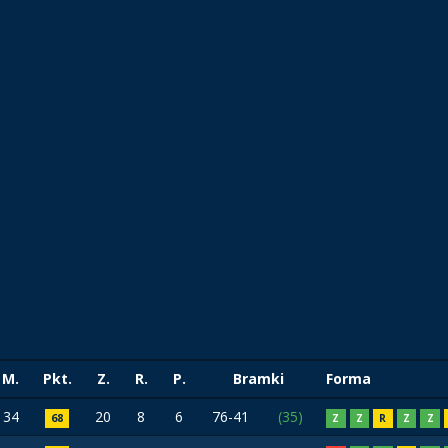
M.
Pkt.
Z.
R.
P.
Bramki
Forma
34
20
8
6
76-41
(35)
68
Z
Z
R
Z
Z