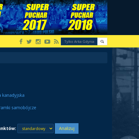
a kanadyjska
ramki samobójcze
unktów:
Analizuj