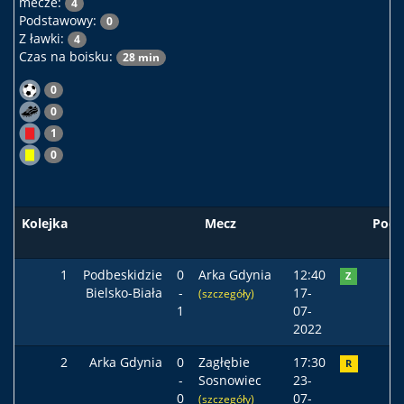
mecze:
4
Podstawowy:
0
Z ławki:
4
Czas na boisku:
28 min
0
0
1
0
Kolejka
Mecz
Pods
1
Podbeskidzie
0
Arka Gdynia
12:40
Z
Bielsko-Biała
-
17-
(szczegóły)
1
07-
2022
2
Arka Gdynia
0
Zagłębie
17:30
R
-
Sosnowiec
23-
0
07-
(szczegóły)