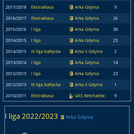
2017/2018
Ekstraklasa
Arka Gdynia
9
2016/2017
Ekstraklasa
Arka Gdynia
26
2015/2016
I liga
Arka Gdynia
30
2014/2015
I liga
Arka Gdynia
23
2014/2015
III liga bałtycka
Arka II Gdynia
2
2013/2014
I liga
Arka Gdynia
14
2012/2013
I liga
Arka Gdynia
23
2012/2013
III liga bałtycka
Arka II Gdynia
1
2010/2011
Ekstraklasa
GKS Bełchatów
9
1
I liga 2022/2023
Arka Gdynia