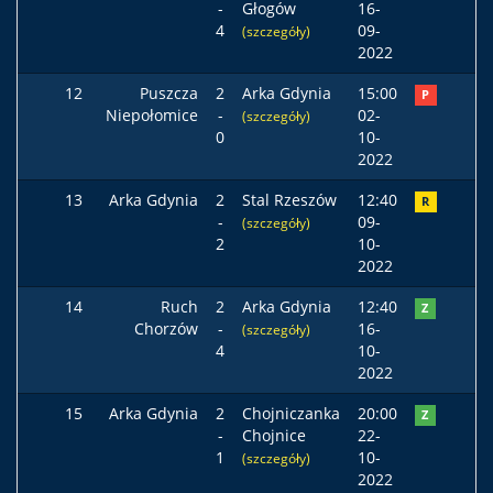
-
Głogów
16-
4
09-
(szczegóły)
2022
12
Puszcza
2
Arka Gdynia
15:00
P
Niepołomice
-
02-
(szczegóły)
0
10-
2022
13
Arka Gdynia
2
Stal Rzeszów
12:40
R
-
09-
(szczegóły)
2
10-
2022
14
Ruch
2
Arka Gdynia
12:40
Z
Chorzów
-
16-
(szczegóły)
4
10-
2022
15
Arka Gdynia
2
Chojniczanka
20:00
Z
-
Chojnice
22-
1
10-
(szczegóły)
2022