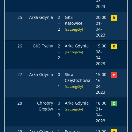
1
03-
2023
25
Arka Gdynia
2
GKS
20:00
R
-
Katowice
01-
2
04-
(szczegóły)
2023
26
GKS Tychy
2
Arka Gdynia
15:00
R
-
08-
(szczegóły)
2
04-
2023
27
Arka Gdynia
0
Skra
15:00
P
-
Częstochowa
16-
1
04-
(szczegóły)
2023
28
Chrobry
0
Arka Gdynia
18:00
Z
Głogów
-
21-
(szczegóły)
3
04-
2023
29
Arka Gdynia
1
Puszcza
18:00