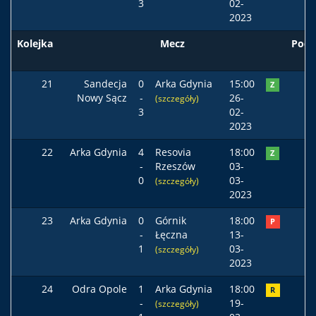
3
02-
2023
Kolejka
Mecz
Pods
21
Sandecja
0
Arka Gdynia
15:00
Z
Nowy Sącz
-
26-
(szczegóły)
3
02-
2023
22
Arka Gdynia
4
Resovia
18:00
Z
-
Rzeszów
03-
0
03-
(szczegóły)
2023
23
Arka Gdynia
0
Górnik
18:00
P
-
Łęczna
13-
1
03-
(szczegóły)
2023
24
Odra Opole
1
Arka Gdynia
18:00
R
-
19-
(szczegóły)