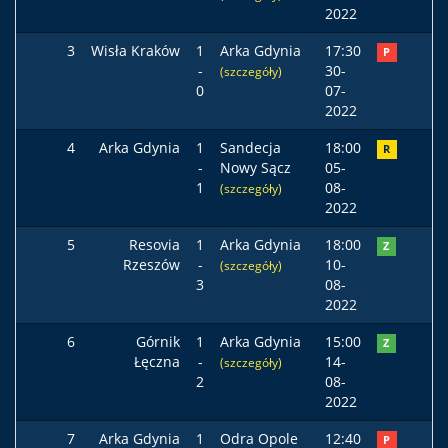
2022
3
Wisła Kraków
1
Arka Gdynia
17:30
P
-
30-
(szczegóły)
0
07-
2022
4
Arka Gdynia
1
Sandecja
18:00
R
-
Nowy Sącz
05-
1
08-
(szczegóły)
2022
5
Resovia
1
Arka Gdynia
18:00
Z
Rzeszów
-
10-
(szczegóły)
3
08-
2022
6
Górnik
1
Arka Gdynia
15:00
Z
Łęczna
-
14-
(szczegóły)
2
08-
2022
7
Arka Gdynia
1
Odra Opole
12:40
P