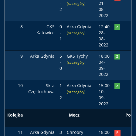
-
21-
(szczegóły)
2
08-
2022
8
GKS
0
Arka Gdynia
12:40
Z
Katowice
-
28-
(szczegóły)
1
08-
2022
9
Arka Gdynia
5
GKS Tychy
18:00
Z
-
04-
(szczegóły)
0
09-
2022
10
Skra
1
Arka Gdynia
15:00
Z
Częstochowa
-
10-
(szczegóły)
2
09-
2022
Kolejka
Mecz
Pods
11
Arka Gdynia
3
Chrobry
18:00
P