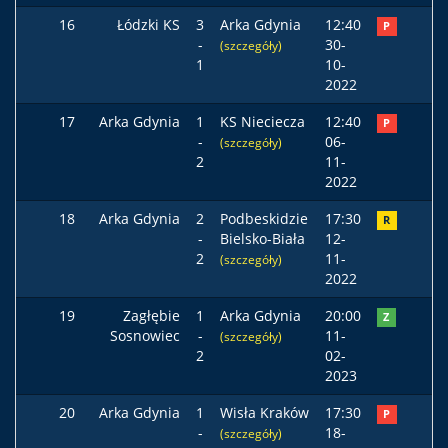
16
Łódzki KS
3
Arka Gdynia
12:40
P
-
30-
(szczegóły)
1
10-
2022
17
Arka Gdynia
1
KS Nieciecza
12:40
P
-
06-
(szczegóły)
2
11-
2022
18
Arka Gdynia
2
Podbeskidzie
17:30
R
-
Bielsko-Biała
12-
2
11-
(szczegóły)
2022
19
Zagłębie
1
Arka Gdynia
20:00
Z
Sosnowiec
-
11-
(szczegóły)
2
02-
2023
20
Arka Gdynia
1
Wisła Kraków
17:30
P
-
18-
(szczegóły)