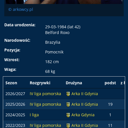
© arkowcy.pl
Data urodzenia:
29-03-1984 (lat 42)
Belford Roxo
Narodowość:
Brazylia
Pozycja:
Pomocnik
Wzrost:
182 cm
Waga:
68 kg
Sezon
Rozgrywki
Drużyna
podst
z ł
2026/2027
IV liga pomorska
Arka II Gdynia
2025/2026
IV liga pomorska
Arka II Gdynia
19
2024/2025
I liga
Arka Gdynia
1
2022/2023
IV liga pomorska
Arka II Gdynia
11