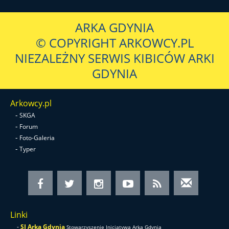
ARKA GDYNIA
© COPYRIGHT ARKOWCY.PL
NIEZALEŻNY SERWIS KIBICÓW ARKI
GDYNIA
Arkowcy.pl
-
SKGA
-
Forum
-
Foto-Galeria
-
Typer
Linki
-
SI Arka Gdynia
Stowarzyszenie Inicjatywa Arka Gdynia