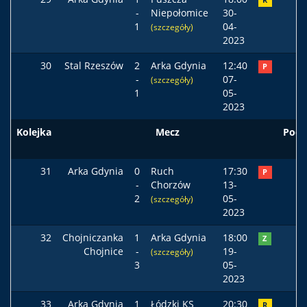
R
-
Niepołomice
30-
1
04-
(szczegóły)
2023
30
Stal Rzeszów
2
Arka Gdynia
12:40
P
-
07-
(szczegóły)
1
05-
2023
Kolejka
Mecz
Pods
31
Arka Gdynia
0
Ruch
17:30
P
-
Chorzów
13-
2
05-
(szczegóły)
2023
32
Chojniczanka
1
Arka Gdynia
18:00
Z
Chojnice
-
19-
(szczegóły)
3
05-
2023
33
Arka Gdynia
1
Łódzki KS
20:30
R