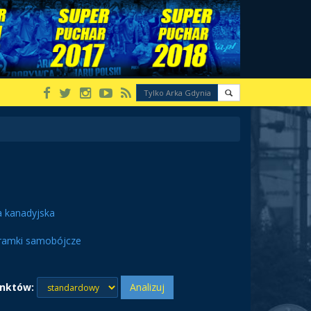
a kanadyjska
ramki samobójcze
nktów:
Analizuj