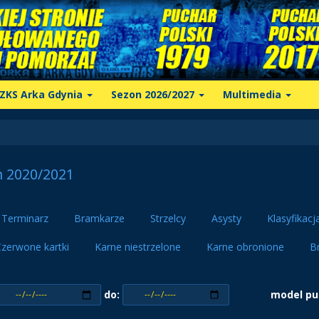
ZKS Arka Gdynia
Sezon 2026/2027
Multimedia
n 2020/2021
Terminarz
Bramkarze
Strzelcy
Asysty
Klasyfikacj
zerwone kartki
Karne niestrzelone
Karne obronione
B
do:
model pu