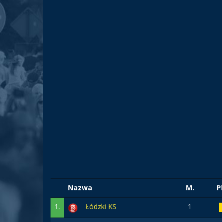
Nazwa
M.
P
1.
Łódzki KS
1