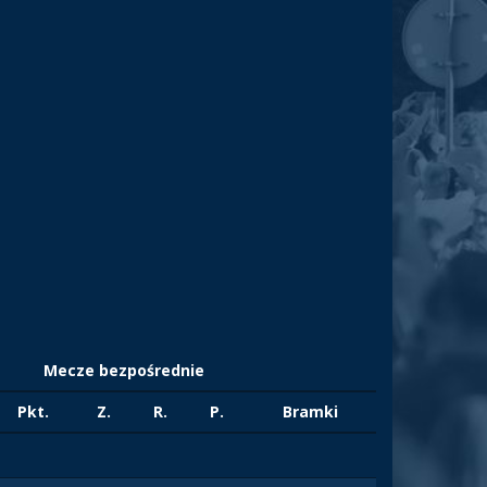
Mecze bezpośrednie
Pkt.
Z.
R.
P.
Bramki