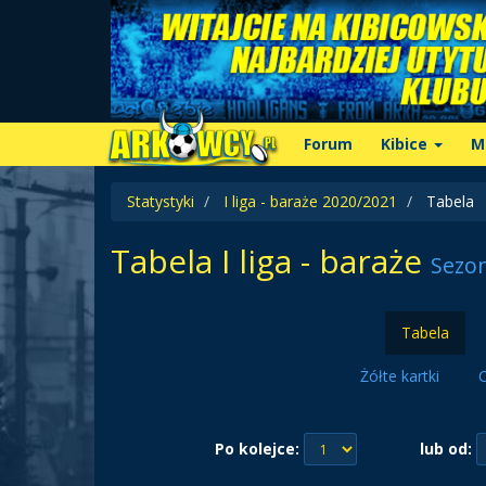
Forum
Kibice
M
Statystyki
I liga - baraże 2020/2021
Tabela
Tabela I liga - baraże
Sezo
Tabela
Żółte kartki
C
Po kolejce:
lub od: