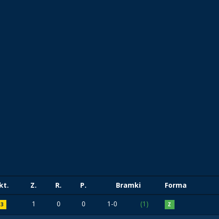
kt.
Z.
R.
P.
Bramki
Forma
1
0
0
1-0
(1)
3
Z