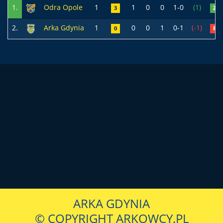
1.
Odra Opole
1
1
0
0
1-0
(1)
3
Z
2.
Arka Gdynia
1
0
0
1
0-1
(-1)
0
P
ARKA GDYNIA
© COPYRIGHT ARKOWCY.PL