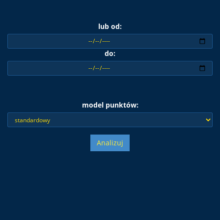
lub od:
do:
model punktów:
Analizuj