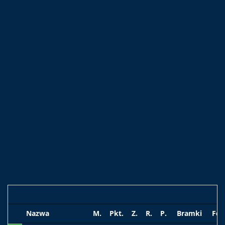
Nazwa
M.
Pkt.
Z.
R.
P.
Bramki
Fo