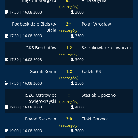
Błękitni Stargard
0:1
Arka Gdynia
(szczegóły)
17:30 | 16.08.2003
3000
Podbeskidzie Bielsko-
2:1
Polar Wrocław
Biała
(szczegóły)
17:30 | 16.08.2003
3500
GKS Bełchatów
1:2
Szczakowianka Jaworzno
(szczegóły)
17:30 | 16.08.2003
3000
Górnik Konin
1:2
Łódzki KS
(szczegóły)
17:30 | 16.08.2003
2500
KSZO Ostrowiec
:
Stasiak Opoczno
Świętokrzyski
(szczegóły)
19:00 | 16.08.2003
4000
Pogoń Szczecin
2:0
Tłoki Gorzyce
(szczegóły)
19:00 | 16.08.2003
7000