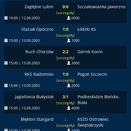
Zagłębie Lubin
0:0
Szczakowianka Jaworzno
(szczegóły)
19:00 | 12.09.2003
6000
Stasiak Opoczno
1:0
Łódzki KS
(szczegóły)
15:00 | 13.09.2003
1000
Ruch Chorzów
2:2
Górnik Konin
(szczegóły)
15:00 | 13.09.2003
3000
RKS Radomsko
1:0
Pogoń Szczecin
(szczegóły)
15:00 | 13.09.2003
2000
Jagiellonia Białystok
3:1
Podbeskidzie Bielsko-
Biała
(szczegóły)
15:00 | 13.09.2003
4000
Błękitni Stargard
:
KSZO Ostrowiec
Świętokrzyski
(szczegóły)
15:00 | 13.09.2003
1600