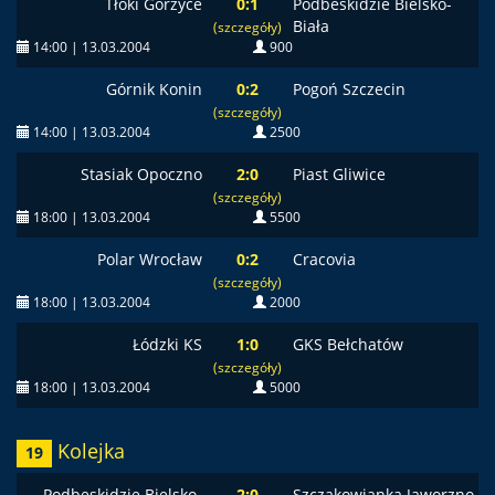
Tłoki Gorzyce
0:1
Podbeskidzie Bielsko-
Biała
(szczegóły)
14:00 | 13.03.2004
900
Górnik Konin
0:2
Pogoń Szczecin
(szczegóły)
14:00 | 13.03.2004
2500
Stasiak Opoczno
2:0
Piast Gliwice
(szczegóły)
18:00 | 13.03.2004
5500
Polar Wrocław
0:2
Cracovia
(szczegóły)
18:00 | 13.03.2004
2000
Łódzki KS
1:0
GKS Bełchatów
(szczegóły)
18:00 | 13.03.2004
5000
Kolejka
19
Podbeskidzie Bielsko-
2:0
Szczakowianka Jaworzno