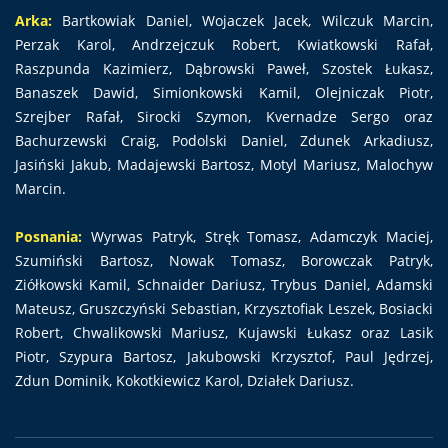
Arka:
Bartkowiak Daniel, Wojaczek Jacek, Wilczuk Marcin,
Perzak Karol, Andrzejczuk Robert, Kwiatkowski Rafał,
Raszpunda Kazimierz, Dąbrowski Paweł, Szostek Łukasz,
Banaszek Dawid, Simionkowski Kamil, Olejniczak Piotr,
Szrejber Rafał, Sirocki Szymon, Kvernadze Sergo oraz
Bachurzewski Craig, Podolski Daniel, Zdunek Arkadiusz,
Jasiński Jakub, Madajewski Bartosz, Motyl Mariusz, Malochyw
Marcin.
Posnania:
Wyrwas Patryk, Stręk Tomasz, Adamczyk Maciej,
Szumiński Bartosz, Nowak Tomasz, Borowczak Patryk,
Ziółkowski Kamil, Schnaider Dariusz, Trybus Daniel, Adamski
Mateusz, Gruszczyński Sebastian, Krzysztofiak Leszek, Bosiacki
Robert, Chwalikowski Mariusz, Kujawski Łukasz oraz Lasik
Piotr, Szypura Bartosz, Jakubowski Krzysztof, Paul Jędrzej,
Zdun Dominik, Kokotkiewicz Karol, Działek Dariusz.