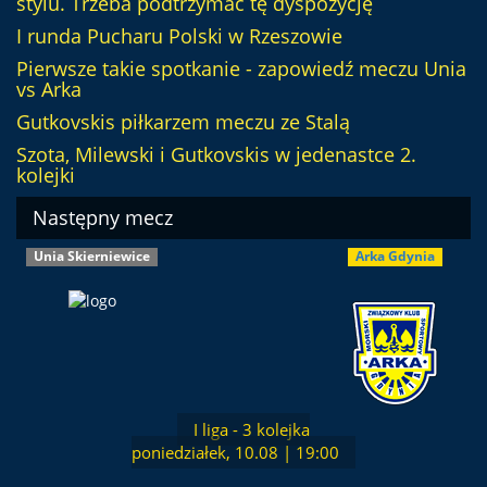
stylu. Trzeba podtrzymać tę dyspozycję
I runda Pucharu Polski w Rzeszowie
Pierwsze takie spotkanie - zapowiedź meczu Unia
vs Arka
Gutkovskis piłkarzem meczu ze Stalą
Szota, Milewski i Gutkovskis w jedenastce 2.
kolejki
Następny mecz
Unia Skierniewice
Arka Gdynia
I liga - 3 kolejka
poniedziałek, 10.08 | 19:00