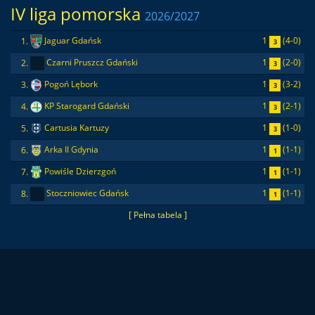
IV liga pomorska
2026/2027
1
(4-0)
1.
Jaguar Gdańsk
3
1
(2-0)
2.
Czarni Pruszcz Gdański
3
1
(3-2)
3.
Pogoń Lębork
3
1
(2-1)
4.
KP Starogard Gdański
3
1
(1-0)
5.
Cartusia Kartuzy
3
1
(1-1)
6.
Arka II Gdynia
1
1
(1-1)
7.
Powiśle Dzierzgoń
1
1
(1-1)
8.
Stoczniowiec Gdańsk
1
[ Pełna tabela ]