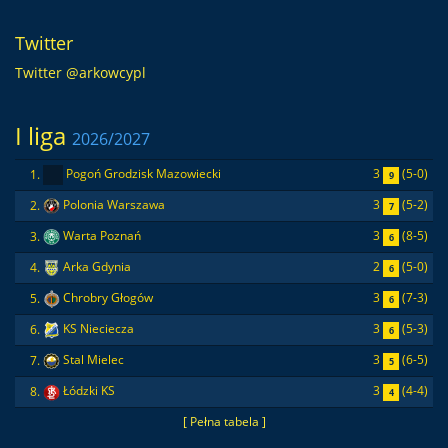
Twitter
Twitter @arkowcypl
I liga
2026/2027
3
(5-0)
1.
Pogoń Grodzisk Mazowiecki
9
3
(5-2)
2.
Polonia Warszawa
7
3
(8-5)
3.
Warta Poznań
6
2
(5-0)
4.
Arka Gdynia
6
3
(7-3)
5.
Chrobry Głogów
6
3
(5-3)
6.
KS Nieciecza
6
3
(6-5)
7.
Stal Mielec
5
3
(4-4)
8.
Łódzki KS
4
[ Pełna tabela ]