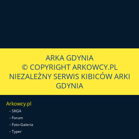
ARKA GDYNIA
© COPYRIGHT ARKOWCY.PL
NIEZALEŻNY SERWIS KIBICÓW ARKI
GDYNIA
Arkowcy.pl
-
SKGA
-
Forum
-
Foto-Galeria
-
Typer