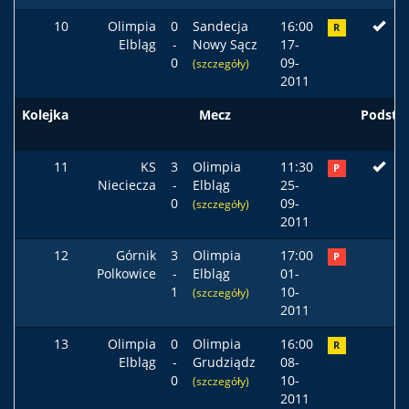
10
Olimpia
0
Sandecja
16:00
R
Elbląg
-
Nowy Sącz
17-
0
09-
(szczegóły)
2011
Kolejka
Mecz
Podst
11
KS
3
Olimpia
11:30
P
Nieciecza
-
Elbląg
25-
0
09-
(szczegóły)
2011
12
Górnik
3
Olimpia
17:00
P
Polkowice
-
Elbląg
01-
1
10-
(szczegóły)
2011
13
Olimpia
0
Olimpia
16:00
R
Elbląg
-
Grudziądz
08-
0
10-
(szczegóły)
2011