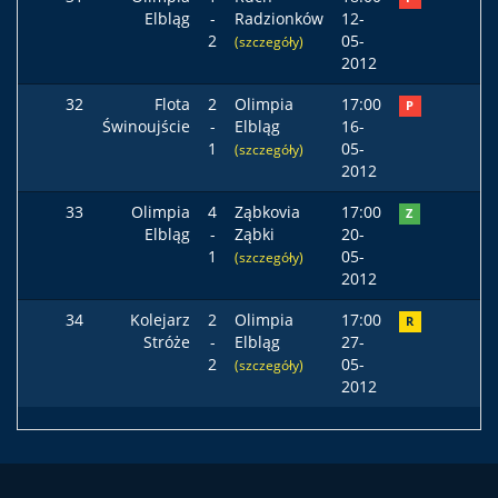
Elbląg
-
Radzionków
12-
2
05-
(szczegóły)
2012
32
Flota
2
Olimpia
17:00
P
Świnoujście
-
Elbląg
16-
1
05-
(szczegóły)
2012
33
Olimpia
4
Ząbkovia
17:00
Z
Elbląg
-
Ząbki
20-
1
05-
(szczegóły)
2012
34
Kolejarz
2
Olimpia
17:00
R
Stróże
-
Elbląg
27-
2
05-
(szczegóły)
2012