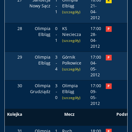
R
Nowy Sącz
-
Elbląg
21-
1
04-
(szczegóły)
2012
28
Olimpia
0
KS
17:00
P
Elbląg
-
Nieciecza
28-
1
04-
(szczegóły)
2012
29
Olimpia
3
Górnik
17:00
P
Elbląg
-
Polkowice
04-
4
05-
(szczegóły)
2012
30
Olimpia
3
Olimpia
17:00
P
Grudziądz
-
Elbląg
09-
0
05-
(szczegóły)
2012
Kolejka
Mecz
Podst
31
Olimpia
1
Ruch
18:00
P