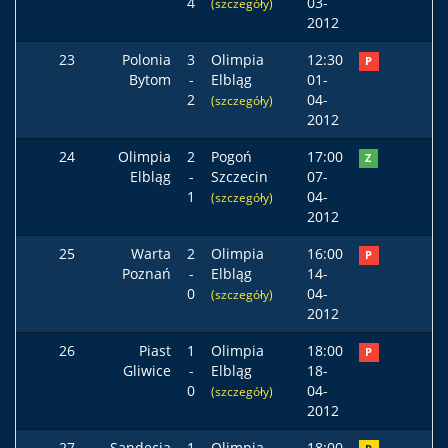
4
03-
(szczegóły)
2012
23
Polonia
3
Olimpia
12:30
P
Bytom
-
Elbląg
01-
2
04-
(szczegóły)
2012
24
Olimpia
2
Pogoń
17:00
Z
Elbląg
-
Szczecin
07-
1
04-
(szczegóły)
2012
25
Warta
2
Olimpia
16:00
P
Poznań
-
Elbląg
14-
0
04-
(szczegóły)
2012
26
Piast
1
Olimpia
18:00
P
Gliwice
-
Elbląg
18-
0
04-
(szczegóły)
2012
27
Sandecja
1
Olimpia
18:00