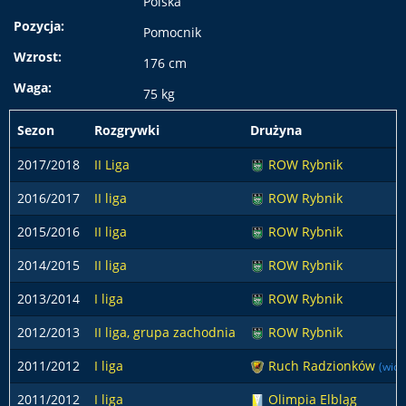
Polska
Pozycja:
Pomocnik
Wzrost:
176 cm
Waga:
75 kg
Sezon
Rozgrywki
Drużyna
2017/2018
II Liga
ROW Rybnik
2016/2017
II liga
ROW Rybnik
2015/2016
II liga
ROW Rybnik
2014/2015
II liga
ROW Rybnik
2013/2014
I liga
ROW Rybnik
2012/2013
II liga, grupa zachodnia
ROW Rybnik
2011/2012
I liga
Ruch Radzionków
(wios
2011/2012
I liga
Olimpia Elbląg