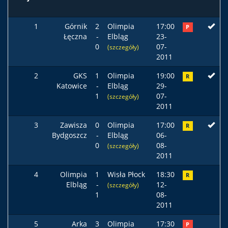
1
Górnik
2
Olimpia
17:00
P
Łęczna
-
Elbląg
23-
0
07-
(szczegóły)
2011
2
GKS
1
Olimpia
19:00
R
Katowice
-
Elbląg
29-
1
07-
(szczegóły)
2011
3
Zawisza
0
Olimpia
17:00
R
Bydgoszcz
-
Elbląg
06-
0
08-
(szczegóły)
2011
4
Olimpia
1
Wisła Płock
18:30
R
Elbląg
-
12-
(szczegóły)
1
08-
2011
5
Arka
3
Olimpia
17:30
P