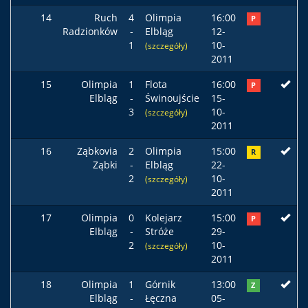
14
Ruch
4
Olimpia
16:00
P
Radzionków
-
Elbląg
12-
1
10-
(szczegóły)
2011
15
Olimpia
1
Flota
16:00
P
Elbląg
-
Świnoujście
15-
3
10-
(szczegóły)
2011
16
Ząbkovia
2
Olimpia
15:00
R
Ząbki
-
Elbląg
22-
2
10-
(szczegóły)
2011
17
Olimpia
0
Kolejarz
15:00
P
Elbląg
-
Stróże
29-
2
10-
(szczegóły)
2011
18
Olimpia
1
Górnik
13:00
Z
Elbląg
-
Łęczna
05-