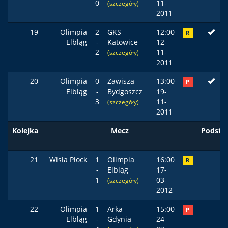
0
11-
(szczegóły)
2011
19
Olimpia
2
GKS
12:00
R
Elbląg
-
Katowice
12-
2
11-
(szczegóły)
2011
20
Olimpia
0
Zawisza
13:00
P
Elbląg
-
Bydgoszcz
19-
3
11-
(szczegóły)
2011
Kolejka
Mecz
Podst
21
Wisła Płock
1
Olimpia
16:00
R
-
Elbląg
17-
1
03-
(szczegóły)
2012
22
Olimpia
1
Arka
15:00
P
Elbląg
-
Gdynia
24-