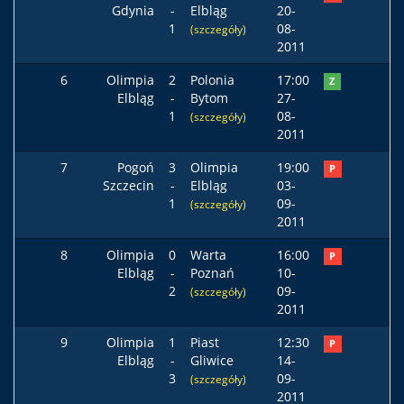
Gdynia
-
Elbląg
20-
1
08-
(szczegóły)
2011
6
Olimpia
2
Polonia
17:00
Z
Elbląg
-
Bytom
27-
1
08-
(szczegóły)
2011
7
Pogoń
3
Olimpia
19:00
P
Szczecin
-
Elbląg
03-
1
09-
(szczegóły)
2011
8
Olimpia
0
Warta
16:00
P
Elbląg
-
Poznań
10-
2
09-
(szczegóły)
2011
9
Olimpia
1
Piast
12:30
P
Elbląg
-
Gliwice
14-
3
09-
(szczegóły)
2011