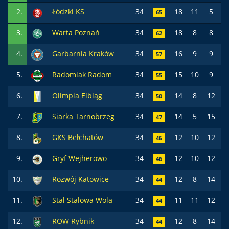
2.
Łódzki KS
34
18
11
5
4
65
3.
Warta Poznań
34
18
8
8
4
62
4.
Garbarnia Kraków
34
16
9
9
4
57
5.
Radomiak Radom
34
15
10
9
5
55
6.
Olimpia Elbląg
34
14
8
12
4
50
7.
Siarka Tarnobrzeg
34
14
5
15
4
47
8.
GKS Bełchatów
34
12
10
12
5
46
9.
Gryf Wejherowo
34
12
10
12
4
46
10.
Rozwój Katowice
34
12
8
14
3
44
11.
Stal Stalowa Wola
34
11
11
12
4
44
12.
ROW Rybnik
34
12
8
14
4
44