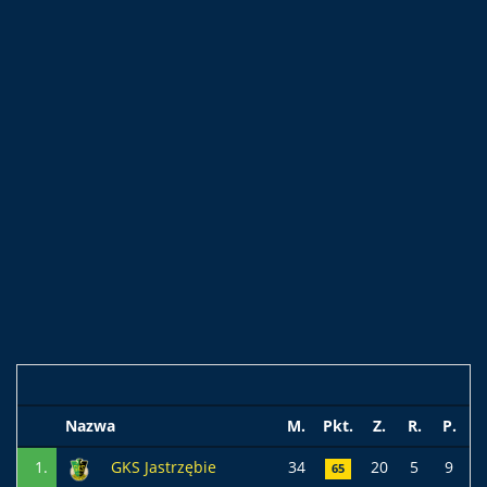
Nazwa
M.
Pkt.
Z.
R.
P.
1.
GKS Jastrzębie
34
20
5
9
5
65