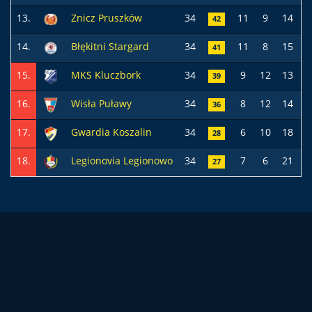
13.
Znicz Pruszków
34
11
9
14
4
42
14.
Błękitni Stargard
34
11
8
15
3
41
15.
MKS Kluczbork
34
9
12
13
3
39
16.
Wisła Puławy
34
8
12
14
3
36
17.
Gwardia Koszalin
34
6
10
18
3
28
18.
Legionovia Legionowo
34
7
6
21
3
27