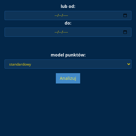
lub od:
do:
model punktów:
Analizuj