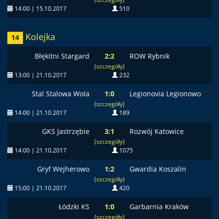
14:00 | 15.10.2017
510
Kolejka
14
Błękitni Stargard
2:2
ROW Rybnik
(szczegóły)
13:00 | 21.10.2017
232
Stal Stalowa Wola
1:0
Legionovia Legionowo
(szczegóły)
14:00 | 21.10.2017
189
GKS Jastrzębie
3:1
Rozwój Katowice
(szczegóły)
14:00 | 21.10.2017
1075
Gryf Wejherowo
1:2
Gwardia Koszalin
(szczegóły)
15:00 | 21.10.2017
420
Łódzki KS
1:0
Garbarnia Kraków
(szczegóły)