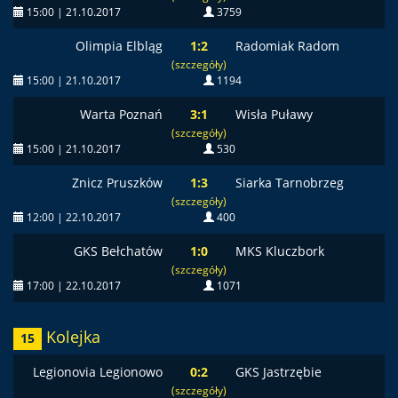
15:00 | 21.10.2017
3759
Olimpia Elbląg
1:2
Radomiak Radom
(szczegóły)
15:00 | 21.10.2017
1194
Warta Poznań
3:1
Wisła Puławy
(szczegóły)
15:00 | 21.10.2017
530
Znicz Pruszków
1:3
Siarka Tarnobrzeg
(szczegóły)
12:00 | 22.10.2017
400
GKS Bełchatów
1:0
MKS Kluczbork
(szczegóły)
17:00 | 22.10.2017
1071
Kolejka
15
Legionovia Legionowo
0:2
GKS Jastrzębie
(szczegóły)