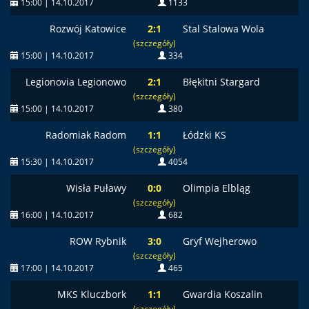
15:00 | 14.10.2017
1133
Rozwój Katowice
2:1
Stal Stalowa Wola
(szczegóły)
15:00 | 14.10.2017
334
Legionovia Legionowo
2:1
Błękitni Stargard
(szczegóły)
15:00 | 14.10.2017
380
Radomiak Radom
1:1
Łódzki KS
(szczegóły)
15:30 | 14.10.2017
4054
Wisła Puławy
0:0
Olimpia Elbląg
(szczegóły)
16:00 | 14.10.2017
682
ROW Rybnik
3:0
Gryf Wejherowo
(szczegóły)
17:00 | 14.10.2017
465
MKS Kluczbork
1:1
Gwardia Koszalin
(szczegóły)