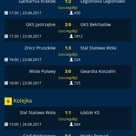
Garbarnia Kraków
1:2
Legionovia Legionowo
(szczegóły)
17:30 | 23.08.2017
450
GKS Jastrzębie
2:0
GKS Bełchatów
(szczegóły)
17:30 | 23.08.2017
1812
Znicz Pruszków
1:3
Stal Stalowa Wola
(szczegóły)
18:00 | 23.08.2017
524
Wisła Puławy
3:0
Gwardia Koszalin
(szczegóły)
18:00 | 23.08.2017
725
Kolejka
6
Stal Stalowa Wola
1:1
Łódzki KS
(szczegóły)
15:00 | 26.08.2017
884
Gryf Wejherowo
0:1
Warta Poznań