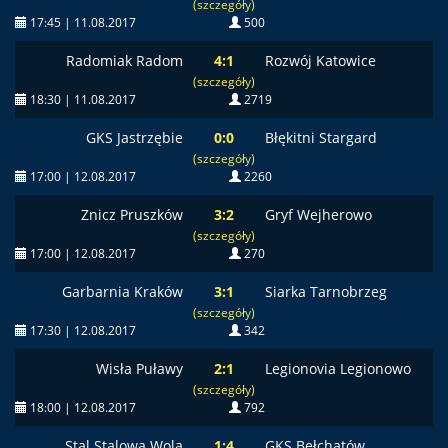
(szczegóły)
17:45 | 11.08.2017
500
Radomiak Radom
4:1
Rozwój Katowice
(szczegóły)
18:30 | 11.08.2017
2719
GKS Jastrzębie
0:0
Błękitni Stargard
(szczegóły)
17:00 | 12.08.2017
2260
Znicz Pruszków
3:2
Gryf Wejherowo
(szczegóły)
17:00 | 12.08.2017
270
Garbarnia Kraków
3:1
Siarka Tarnobrzeg
(szczegóły)
17:30 | 12.08.2017
342
Wisła Puławy
2:1
Legionovia Legionowo
(szczegóły)
18:00 | 12.08.2017
792
Stal Stalowa Wola
1:4
GKS Bełchatów