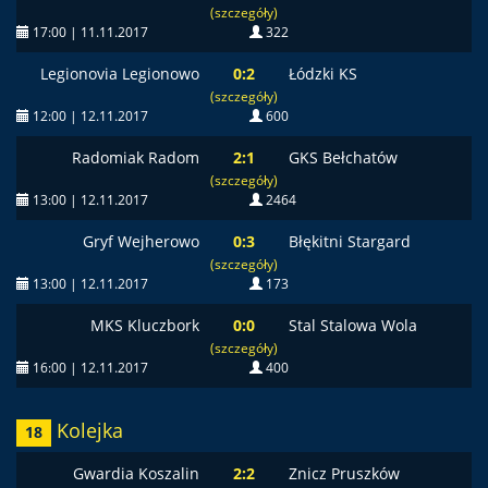
(szczegóły)
17:00 | 11.11.2017
322
Legionovia Legionowo
0:2
Łódzki KS
(szczegóły)
12:00 | 12.11.2017
600
Radomiak Radom
2:1
GKS Bełchatów
(szczegóły)
13:00 | 12.11.2017
2464
Gryf Wejherowo
0:3
Błękitni Stargard
(szczegóły)
13:00 | 12.11.2017
173
MKS Kluczbork
0:0
Stal Stalowa Wola
(szczegóły)
16:00 | 12.11.2017
400
Kolejka
18
Gwardia Koszalin
2:2
Znicz Pruszków