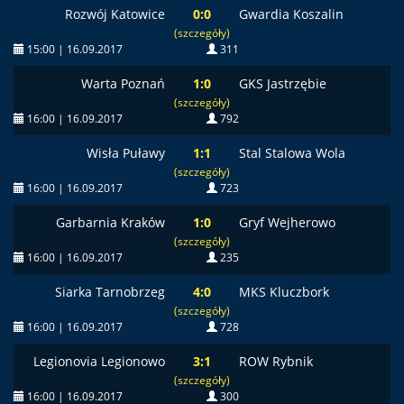
Rozwój Katowice
0:0
Gwardia Koszalin
(szczegóły)
15:00 | 16.09.2017
311
Warta Poznań
1:0
GKS Jastrzębie
(szczegóły)
16:00 | 16.09.2017
792
Wisła Puławy
1:1
Stal Stalowa Wola
(szczegóły)
16:00 | 16.09.2017
723
Garbarnia Kraków
1:0
Gryf Wejherowo
(szczegóły)
16:00 | 16.09.2017
235
Siarka Tarnobrzeg
4:0
MKS Kluczbork
(szczegóły)
16:00 | 16.09.2017
728
Legionovia Legionowo
3:1
ROW Rybnik
(szczegóły)
16:00 | 16.09.2017
300