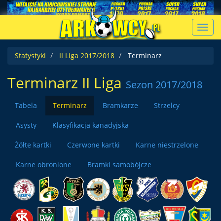
Toggl
navig
Statystyki
II Liga 2017/2018
Terminarz
Terminarz II Liga
Sezon 2017/2018
Tabela
Terminarz
Bramkarze
Strzelcy
Asysty
Klasyfikacja kanadyjska
Żółte kartki
Czerwone kartki
Karne niestrzelone
Karne obronione
Bramki samobójcze