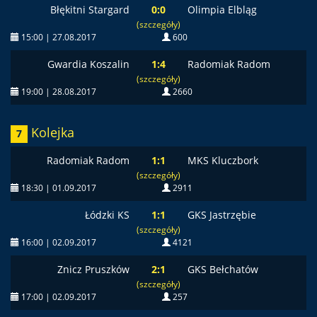
Błękitni Stargard
0:0
Olimpia Elbląg
(szczegóły)
15:00 | 27.08.2017
600
Gwardia Koszalin
1:4
Radomiak Radom
(szczegóły)
19:00 | 28.08.2017
2660
Kolejka
7
Radomiak Radom
1:1
MKS Kluczbork
(szczegóły)
18:30 | 01.09.2017
2911
Łódzki KS
1:1
GKS Jastrzębie
(szczegóły)
16:00 | 02.09.2017
4121
Znicz Pruszków
2:1
GKS Bełchatów
(szczegóły)
17:00 | 02.09.2017
257