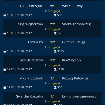
GKS Jastrzębie
1:1
Wisła Puławy
(szczegóły)
15:00 | 23.09.2017
500
Gryf Wejherowo
2:2
Siarka Tarnobrzeg
(szczegóły)
16:00 | 23.09.2017
196
Łódzki KS
1:2
Olimpia Elbląg
(szczegóły)
16:00 | 23.09.2017
3615
GKS Bełchatów
1:2
ROW Rybnik
(szczegóły)
17:00 | 23.09.2017
1170
MKS Kluczbork
1:1
Rozwój Katowice
(szczegóły)
19:00 | 23.09.2017
350
Gwardia Koszalin
1:1
Legionovia Legionowo
(szczegóły)