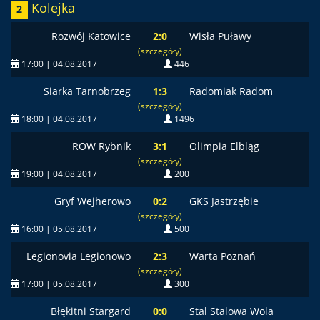
Kolejka
2
Rozwój Katowice
2:0
Wisła Puławy
(szczegóły)
17:00 | 04.08.2017
446
Siarka Tarnobrzeg
1:3
Radomiak Radom
(szczegóły)
18:00 | 04.08.2017
1496
ROW Rybnik
3:1
Olimpia Elbląg
(szczegóły)
19:00 | 04.08.2017
200
Gryf Wejherowo
0:2
GKS Jastrzębie
(szczegóły)
16:00 | 05.08.2017
500
Legionovia Legionowo
2:3
Warta Poznań
(szczegóły)
17:00 | 05.08.2017
300
Błękitni Stargard
0:0
Stal Stalowa Wola