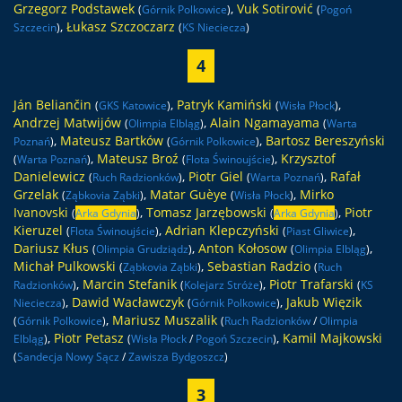
Grzegorz Podstawek
,
Vuk Sotirović
(
Górnik Polkowice
)
(
Pogoń
,
Łukasz Szczoczarz
Szczecin
)
(
KS Nieciecza
)
4
Ján Beliančin
,
Patryk Kamiński
,
(
GKS Katowice
)
(
Wisła Płock
)
Andrzej Matwijów
,
Alain Ngamayama
(
Olimpia Elbląg
)
(
Warta
,
Mateusz Bartków
,
Bartosz Bereszyński
Poznań
)
(
Górnik Polkowice
)
,
Mateusz Broź
,
Krzysztof
(
Warta Poznań
)
(
Flota Świnoujście
)
Danielewicz
,
Piotr Giel
,
Rafał
(
Ruch Radzionków
)
(
Warta Poznań
)
Grzelak
,
Matar Guèye
,
Mirko
(
Ząbkovia Ząbki
)
(
Wisła Płock
)
Ivanovski
,
Tomasz Jarzębowski
,
Piotr
(
Arka Gdynia
)
(
Arka Gdynia
)
Kieruzel
,
Adrian Klepczyński
,
(
Flota Świnoujście
)
(
Piast Gliwice
)
Dariusz Kłus
,
Anton Kołosow
,
(
Olimpia Grudziądz
)
(
Olimpia Elbląg
)
Michał Pulkowski
,
Sebastian Radzio
(
Ząbkovia Ząbki
)
(
Ruch
,
Marcin Stefanik
,
Piotr Trafarski
Radzionków
)
(
Kolejarz Stróże
)
(
KS
,
Dawid Wacławczyk
,
Jakub Więzik
Nieciecza
)
(
Górnik Polkowice
)
,
Mariusz Muszalik
(
Górnik Polkowice
)
(
Ruch Radzionków
/
Olimpia
,
Piotr Petasz
,
Kamil Majkowski
Elbląg
)
(
Wisła Płock
/
Pogoń Szczecin
)
(
Sandecja Nowy Sącz
/
Zawisza Bydgoszcz
)
3