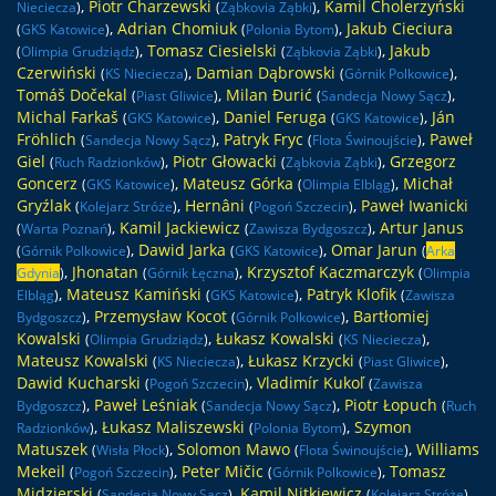
,
Piotr Charzewski
,
Kamil Cholerzyński
Nieciecza
)
(
Ząbkovia Ząbki
)
,
Adrian Chomiuk
,
Jakub Cieciura
(
GKS Katowice
)
(
Polonia Bytom
)
,
Tomasz Ciesielski
,
Jakub
(
Olimpia Grudziądz
)
(
Ząbkovia Ząbki
)
Czerwiński
,
Damian Dąbrowski
,
(
KS Nieciecza
)
(
Górnik Polkowice
)
Tomáš Dočekal
,
Milan Đurić
,
(
Piast Gliwice
)
(
Sandecja Nowy Sącz
)
Michal Farkaš
,
Daniel Feruga
,
Ján
(
GKS Katowice
)
(
GKS Katowice
)
Fröhlich
,
Patryk Fryc
,
Paweł
(
Sandecja Nowy Sącz
)
(
Flota Świnoujście
)
Giel
,
Piotr Głowacki
,
Grzegorz
(
Ruch Radzionków
)
(
Ząbkovia Ząbki
)
Goncerz
,
Mateusz Górka
,
Michał
(
GKS Katowice
)
(
Olimpia Elbląg
)
Gryźlak
,
Hernâni
,
Paweł Iwanicki
(
Kolejarz Stróże
)
(
Pogoń Szczecin
)
,
Kamil Jackiewicz
,
Artur Janus
(
Warta Poznań
)
(
Zawisza Bydgoszcz
)
,
Dawid Jarka
,
Omar Jarun
(
Górnik Polkowice
)
(
GKS Katowice
)
(
Arka
,
Jhonatan
,
Krzysztof Kaczmarczyk
Gdynia
)
(
Górnik Łęczna
)
(
Olimpia
,
Mateusz Kamiński
,
Patryk Klofik
Elbląg
)
(
GKS Katowice
)
(
Zawisza
,
Przemysław Kocot
,
Bartłomiej
Bydgoszcz
)
(
Górnik Polkowice
)
Kowalski
,
Łukasz Kowalski
,
(
Olimpia Grudziądz
)
(
KS Nieciecza
)
Mateusz Kowalski
,
Łukasz Krzycki
,
(
KS Nieciecza
)
(
Piast Gliwice
)
Dawid Kucharski
,
Vladimír Kukoľ
(
Pogoń Szczecin
)
(
Zawisza
,
Paweł Leśniak
,
Piotr Łopuch
Bydgoszcz
)
(
Sandecja Nowy Sącz
)
(
Ruch
,
Łukasz Maliszewski
,
Szymon
Radzionków
)
(
Polonia Bytom
)
Matuszek
,
Solomon Mawo
,
Williams
(
Wisła Płock
)
(
Flota Świnoujście
)
Mekeil
,
Peter Mičic
,
Tomasz
(
Pogoń Szczecin
)
(
Górnik Polkowice
)
Midzierski
,
Kamil Nitkiewicz
,
(
Sandecja Nowy Sącz
)
(
Kolejarz Stróże
)