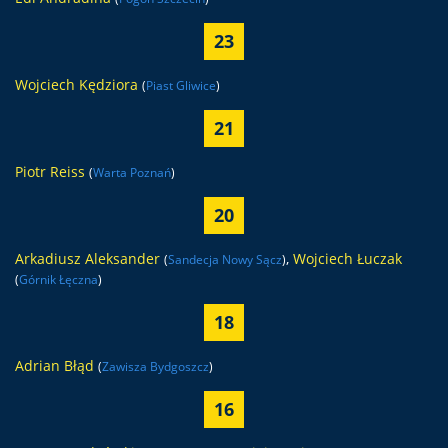
23
Wojciech Kędziora
(
Piast Gliwice
)
21
Piotr Reiss
(
Warta Poznań
)
20
Arkadiusz Aleksander
,
Wojciech Łuczak
(
Sandecja Nowy Sącz
)
(
Górnik Łęczna
)
18
Adrian Błąd
(
Zawisza Bydgoszcz
)
16