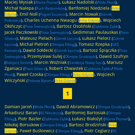
Maciej Mysiak
,
Łukasz Nadolski
,
(
Warta Poznań
)
(
Wisła Płock
)
Michał Nalepa
,
Bartłomiej Niedziela
(
Ruch Radzionków
)
(
Arka
,
Emil Noll
,
Marcin Nowak
Gdynia
)
(
Pogoń Szczecin
)
(
Górnik
,
Charles Uchenna Nwaogu
,
Wojciech
Polkowice
)
(
Arka Gdynia
)
Okińczyc
,
Bartosz Osoliński
,
(
Flota Świnoujście
)
(
Ząbkovia Ząbki
)
Jacek Paczkowski
,
Gediminas Paulauskas
(
Flota Świnoujście
)
(
Piast
,
Mateusz Pielach
,
Łukasz Pielorz
Gliwice
)
(
Górnik Łęczna
)
(
Górnik
,
Michał Pietroń
,
Tomasz Rzepka
Łęczna
)
(
Olimpia Elbląg
)
(
GKS
,
Dawid Sołdecki
,
Bartosz Śpiączka
Katowice
)
(
Górnik Łęczna
)
(
Flota
,
Przemysław Sulej
,
Dawid Szufryn
Świnoujście
)
(
Olimpia Grudziądz
)
,
Marcin Woźniak
,
Mariusz
(
Kolejarz Stróże
)
(
Sandecja Nowy Sącz
)
Zganiacz
,
Robert Chwastek
(
Piast Gliwice
)
(
Ząbkovia Ząbki
/
Wisła
,
Paweł Czoska
,
Wojciech
Płock
)
(
Olimpia Elbląg
/
Arka Gdynia
)
Wilczyński
(
Polonia Bytom
/
Arka Gdynia
)
1
Damian Jaroń
,
Dawid Abramowicz
,
(
Wisła Płock
)
(
Olimpia Grudziądz
)
Arkadiusz Baran
,
Bartłomiej Bartosiak
(
KS Nieciecza
)
(
Olimpia
,
Piotr Bazler
,
Łukasz Białożyt
,
Elbląg
)
(
Ząbkovia Ząbki
)
(
Warta Poznań
)
Nikołaj Borsukow
,
Bartosz Brodziński
(
Olimpia Elbląg
)
(
Arka
,
Paweł Buśkiewicz
,
Piotr Ceglarz
Gdynia
)
(
Olimpia Elbląg
)
(
KS