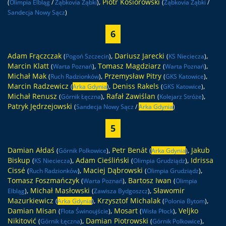
,
Piotr Kosiorowski
(
Olimpia Elbląg
/
Ząbkovia Ząbki
)
(
Ząbkovia Ząbki
/
Sandecja Nowy Sącz
)
6
Adam Frączczak
,
Dariusz Jarecki
,
(
Pogoń Szczecin
)
(
KS Nieciecza
)
Marcin Klatt
,
Tomasz Magdziarz
,
(
Warta Poznań
)
(
Warta Poznań
)
Michał Mak
,
Przemysław Pitry
,
(
Ruch Radzionków
)
(
GKS Katowice
)
Marcin Radzewicz
,
Deniss Rakels
,
(
Arka Gdynia
)
(
GKS Katowice
)
Michał Renusz
,
Rafał Zawiślan
,
(
Górnik Łęczna
)
(
Kolejarz Stróże
)
Patryk Jędrzejowski
(
Sandecja Nowy Sącz
/
Arka Gdynia
)
5
Damian Ałdaś
,
Petr Benát
,
Jakub
(
Górnik Polkowice
)
(
Arka Gdynia
)
Biskup
,
Adam Cieśliński
,
Idrissa
(
KS Nieciecza
)
(
Olimpia Grudziądz
)
Cissé
,
Maciej Dąbrowski
,
(
Ruch Radzionków
)
(
Olimpia Grudziądz
)
Tomasz Foszmańczyk
,
Bartosz Iwan
(
Warta Poznań
)
(
Olimpia
,
Michał Masłowski
,
Sławomir
Elbląg
)
(
Zawisza Bydgoszcz
)
Mazurkiewicz
,
Krzysztof Michalak
,
(
Arka Gdynia
)
(
Polonia Bytom
)
Damian Misan
,
Mosart
,
Veljko
(
Flota Świnoujście
)
(
Wisła Płock
)
Nikitović
,
Damian Piotrowski
,
(
Górnik Łęczna
)
(
Górnik Polkowice
)