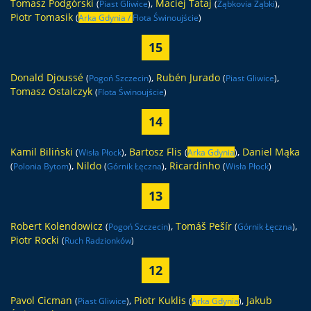
Tomasz Podgórski
,
Maciej Tataj
,
(
Piast Gliwice
)
(
Ząbkovia Ząbki
)
Piotr Tomasik
(
Arka Gdynia
/
Flota Świnoujście
)
15
Donald Djoussé
,
Rubén Jurado
,
(
Pogoń Szczecin
)
(
Piast Gliwice
)
Tomasz Ostalczyk
(
Flota Świnoujście
)
14
Kamil Biliński
,
Bartosz Flis
,
Daniel Mąka
(
Wisła Płock
)
(
Arka Gdynia
)
,
Nildo
,
Ricardinho
(
Polonia Bytom
)
(
Górnik Łęczna
)
(
Wisła Płock
)
13
Robert Kolendowicz
,
Tomáš Pešír
,
(
Pogoń Szczecin
)
(
Górnik Łęczna
)
Piotr Rocki
(
Ruch Radzionków
)
12
Pavol Cicman
,
Piotr Kuklis
,
Jakub
(
Piast Gliwice
)
(
Arka Gdynia
)