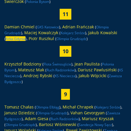
Świerczok
(
Polonia Bytom
)
11
Damian Chmiel
,
Adrian Frańczak
(
GKS Katowice
)
(
Olimpia
,
Maciej Kowalczyk
,
Jakub Kowalski
Grudziądz
)
(
Kolejarz Stróże
)
,
Piotr Ruszkul
(
Arka Gdynia
)
(
Olimpia Grudziądz
)
10
Krzysztof Bodziony
,
Jean Paulista
(
Flota Świnoujście
)
(
Polonia
,
Mateusz Mak
,
Dariusz Pawlusiński
Bytom
)
(
Ruch Radzionków
)
(
KS
,
Andrzej Rybski
,
Jakub Wójcicki
Nieciecza
)
(
KS Nieciecza
)
(
Zawisza
Bydgoszcz
)
9
Tomasz Chałas
,
Michał Chrapek
,
(
Olimpia Elbląg
)
(
Kolejarz Stróże
)
Janusz Dziedzic
,
Vahan Gevorgyan
(
Olimpia Grudziądz
)
(
Zawisza
,
Adam Giesa
,
Mariusz Kryszak
Bydgoszcz
)
(
Ruch Radzionków
)
,
Bartosz Wiśniewski
,
(
Olimpia Grudziądz
)
(
Sandecja Nowy Sącz
)
Janusz Wolański
,
Paweł Zawistowski
(
Kolejarz Stróże
)
(
Zawisza