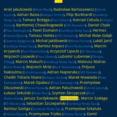
Ariel Jakubowski
,
Radosław Bartoszewicz
(
Wisła Płock
)
(
Górnik
,
Adrian Basta
,
Filip Burkhardt
Łęczna
)
(
Kolejarz Stróże
)
(
Sandecja
,
Tomasz Bzdęga
,
Konrad Cebula
Nowy Sącz
)
(
Piast Gliwice
)
(
Kolejarz
,
Bartłomiej Chwalibogowski
,
Daniel Chyła
Stróże
)
(
GKS Katowice
)
,
Pavel Eismann
,
Hermes
(
Flota Świnoujście
)
(
Sandecja Nowy Sącz
)
,
Tomasz Hołota
,
Michał Ilków-Gołąb
(
Polonia Bytom
)
(
GKS Katowice
)
,
Michał Jakóbowski
,
Lukáš Janič
(
Zawisza Bydgoszcz
)
(
Warta Poznań
)
,
Bartosz Kopacz
,
Marcin
(
Sandecja Nowy Sącz
)
(
Ruch Radzionków
)
Krzywicki
,
Krzysztof Lipecki
,
(
Ruch Radzionków
)
(
KS Nieciecza
)
Wojciech Lisowski
,
Lubomir Lubenow
(
Piast Gliwice
)
(
Olimpia
,
Marcin Makuch
,
Mateusz Matras
Elbląg
)
(
Sandecja Nowy Sącz
)
,
Wojciech Mróz
,
Préjuce
(
Piast Gliwice
)
(
Ruch Radzionków
)
Nakoulma
,
Adrian Napierała
,
(
Górnik Łęczna
)
(
GKS Katowice
)
Cheikh Tidiane Niane
,
Marek Niewiada
(
Kolejarz Stróże
)
(
Flota
,
Marek Opałacz
,
Przemysław
Świnoujście
)
(
Flota Świnoujście
)
Otuszewski
,
Adrian Paluchowski
,
(
Warta Poznań
)
(
Górnik Łęczna
)
Łukasz Sekulski
,
Szymon Skrzypczak
(
Wisła Płock
)
(
Ruch
,
Janusz Surdykowski
,
Marcin Szałęga
Radzionków
)
(
Arka Gdynia
)
,
Sebastian Szczepański
,
(
KS Nieciecza
)
(
Sandecja Nowy Sącz
)
Bartosz Szeliga
,
Przemysław Szkatuła
(
Sandecja Nowy Sącz
)
,
Przemysław Trytko
,
Kamil
(
Polonia Bytom
)
(
Polonia Bytom
)