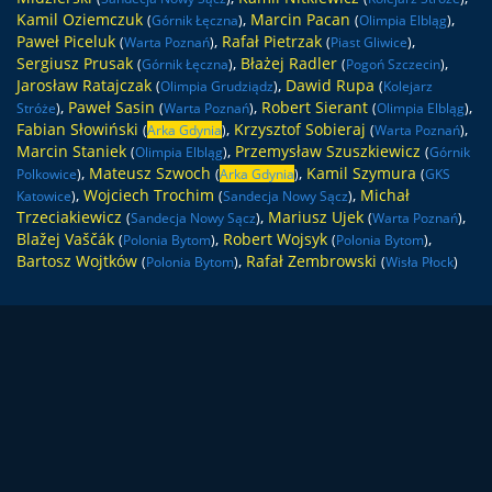
Kamil Oziemczuk
,
Marcin Pacan
,
(
Górnik Łęczna
)
(
Olimpia Elbląg
)
Paweł Piceluk
,
Rafał Pietrzak
,
(
Warta Poznań
)
(
Piast Gliwice
)
Sergiusz Prusak
,
Błażej Radler
,
(
Górnik Łęczna
)
(
Pogoń Szczecin
)
Jarosław Ratajczak
,
Dawid Rupa
(
Olimpia Grudziądz
)
(
Kolejarz
,
Paweł Sasin
,
Robert Sierant
,
Stróże
)
(
Warta Poznań
)
(
Olimpia Elbląg
)
Fabian Słowiński
,
Krzysztof Sobieraj
,
(
Arka Gdynia
)
(
Warta Poznań
)
Marcin Staniek
,
Przemysław Szuszkiewicz
(
Olimpia Elbląg
)
(
Górnik
,
Mateusz Szwoch
,
Kamil Szymura
Polkowice
)
(
Arka Gdynia
)
(
GKS
,
Wojciech Trochim
,
Michał
Katowice
)
(
Sandecja Nowy Sącz
)
Trzeciakiewicz
,
Mariusz Ujek
,
(
Sandecja Nowy Sącz
)
(
Warta Poznań
)
Blažej Vaščák
,
Robert Wojsyk
,
(
Polonia Bytom
)
(
Polonia Bytom
)
Bartosz Wojtków
,
Rafał Zembrowski
(
Polonia Bytom
)
(
Wisła Płock
)