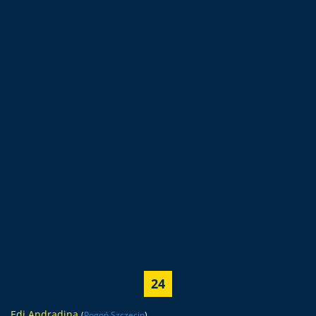
24
Edi Andradina
(
Pogoń Szczecin
)