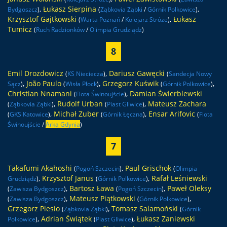
,
Łukasz Sierpina
,
Bydgoszcz
)
(
Ząbkovia Ząbki
/
Górnik Polkowice
)
Krzysztof Gajtkowski
,
Łukasz
(
Warta Poznań
/
Kolejarz Stróże
)
Tumicz
(
Ruch Radzionków
/
Olimpia Grudziądz
)
8
Emil Drozdowicz
,
Dariusz Gawęcki
(
KS Nieciecza
)
(
Sandecja Nowy
,
João Paulo
,
Grzegorz Kuświk
,
Sącz
)
(
Wisła Płock
)
(
Górnik Polkowice
)
Christian Nnamani
,
Damian Świerblewski
(
Flota Świnoujście
)
,
Rudolf Urban
,
Mateusz Zachara
(
Ząbkovia Ząbki
)
(
Piast Gliwice
)
,
Michał Zuber
,
Ensar Arifovic
(
GKS Katowice
)
(
Górnik Łęczna
)
(
Flota
Świnoujście
/
Arka Gdynia
)
7
Takafumi Akahoshi
,
Paul Grischok
(
Pogoń Szczecin
)
(
Olimpia
,
Krzysztof Janus
,
Rafał Leśniewski
Grudziądz
)
(
Górnik Polkowice
)
,
Bartosz Ława
,
Paweł Oleksy
(
Zawisza Bydgoszcz
)
(
Pogoń Szczecin
)
,
Mateusz Piątkowski
,
(
Zawisza Bydgoszcz
)
(
Górnik Polkowice
)
Grzegorz Piesio
,
Tomasz Salamoński
(
Ząbkovia Ząbki
)
(
Górnik
,
Adrian Świątek
,
Łukasz Zaniewski
Polkowice
)
(
Piast Gliwice
)